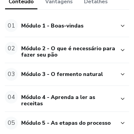
Conteúdo
Vantagens
Detalhes
https://us05web.zoom.us/j/81072819725?
pwd=Z8awr4PgfnaXF9rTqMGdfO43Ac6VfP.1
01
Módulo 1 - Boas-vindas
02
Módulo 2 - O que é necessário para
fazer seu pão
03
Módulo 3 - O fermento natural
04
Módulo 4 - Aprenda a ler as
receitas
05
Módulo 5 - As etapas do processo