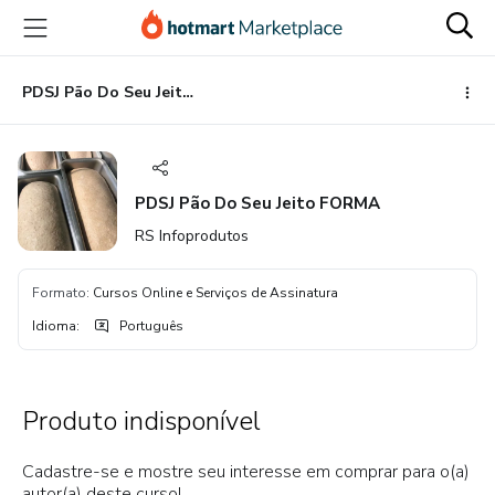
Ir
Ir
Ir
para
para
para
o
o
o
conteúdo
pagamento
rodapé
PDSJ Pão Do Seu Jeito FORMA
principal
PDSJ Pão Do Seu Jeito FORMA
RS Infoprodutos
Formato
:
Cursos Online e Serviços de Assinatura
Idioma
:
Português
Produto indisponível
Cadastre-se e mostre seu interesse em comprar para o(a)
autor(a) deste curso!