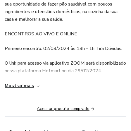
sua oportunidade de fazer pão saudável com poucos
ingredientes e utensílios domésticos, na cozinha da sua
casa e melhorar a sua saúde.
ENCONTROS AO VIVO E ONLINE
Primeiro encontro: 02/03/2024 às 13h - 1h Tira Dúvidas.
O link para acesso via aplicativo ZOOM será disponibilizado
nessa plataforma Hotmart no dia 29/02/2024.
https://us05web.zoom.us/j/85355610540?
Mostrar mais
pwd=M2OpSxCtIpjr5YMAGN4lnIObhR1f1g.1
Segundo encontro: 16/03/2024 às 19h – 1h Tira Dúvidas.
Acessar produto comprado
O link para acesso via aplicativo ZOOM será disponibilizado
aqui no dia 14/03/2024.