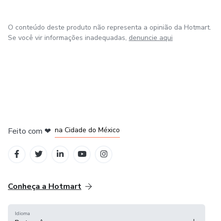
O conteúdo deste produto não representa a opinião da Hotmart.
Se você vir informações inadequadas,
denuncie aqui
em Bogotá
em Amsterdam
em Madrid
na Cidade do México
Feito com
❤
em Belo Horizonte
Conheça a Hotmart
Idioma