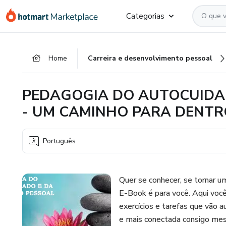
Ir
Ir
Ir
Categorias
para
para
para
o
o
o
conteúdo
pagamento
rodapé
Home
Carreira e desenvolvimento pessoal
principal
PEDAGOGIA DO AUTOCUIDA
- UM CAMINHO PARA DENTR
Português
Quer se conhecer, se tornar u
E-Book é para você. Aqui voc
exercícios e tarefas que vão a
e mais conectada consigo me