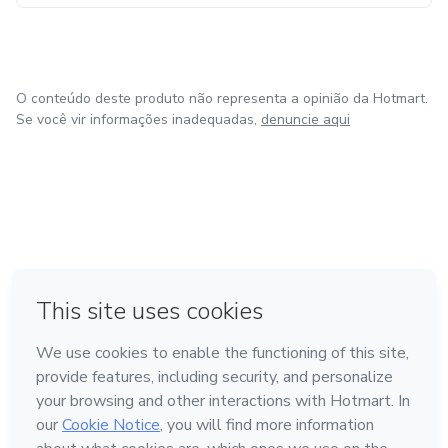
O conteúdo deste produto não representa a opinião da Hotmart.
Se você vir informações inadequadas,
denuncie aqui
em Bogotá
em Amsterdam
em Madrid
na Cidade do México
Feito com
❤
em Belo Horizonte
Conheça a Hotmart