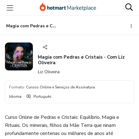
Ir
Ir
Ir
para
para
para
o
o
o
conteúdo
pagamento
rodapé
Magia com Pedras e Cristais - Com Liz Oliveira
principal
Magia com Pedras e Cristais - Com Liz
Oliveira
Liz Oliveira
Formato
:
Cursos Online e Serviços de Assinatura
Idioma
:
Português
Curso Online de Pedras e Cristais: Equilíbrio, Magia e
Rituais. Os minerais, filhos da Mãe Terra que ninam
profundamente centenas ou milhares de anos até