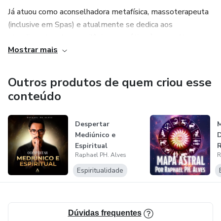
Já atuou como aconselhadora metafísica, massoterapeuta
(inclusive em Spas) e atualmente se dedica aos
atendimentos de reequilíbrio energético, às consultas ao
Mostrar mais
Oráculo Rúnico e a cursos e workshops ligados à magia,
autoconhecimento e oráculos. Já fez algumas participações
no Programa Em Revista da Rede Brasil de Televisão com
Outros produtos de quem criou esse
Evê Sobral e na Rádio Mundial.
conteúdo
Despertar
M
Mediúnico e
D
Espiritual
R
Raphael PH. Alves
R
Espiritualidade
Dúvidas frequentes