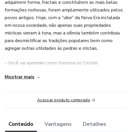
adquirirem forma, fractais e constituírem as mais belas
formações rochosas, foram amplamente utilizados pelos
povos antigos. Hoje, com a ”vibe” da Nova Era instalada
em nossa sociedade, não apenas suas propriedades
místicas vieram à tona, mas a ciência também contribuiu
para desmistificar as tradições populares bem como
agregar outras utilidades às pedras e cristais.
– Você vai aprender como funciona os Cristais
Mostrar mais
– Métodos de uso e de limpeza
– Como consagra-los
Acessar produto comprado
– E utiliza-los para fins magisticos
Este curso é imperdível!
Conteúdo
Vantagens
Detalhes