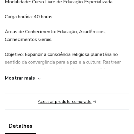
Modalidade: Curso Livre de Educação Especializada
Carga horária: 40 horas.
Áreas de Conhecimento: Educação, Acadêmicos,
Conhecimentos Gerais.
Objetivo: Expandir a consciência religiosa planetária no
sentido da convergência para a paz e a cultura; Rastrear
pontos comuns entre a cultura africana e cristã (que se
constituem espaços, muitas vezes, de embates no campo
Mostrar mais
social brasileiro); Atentar para as contribuições à vida
individual e social das pessoas em espaços de educação
pautados pela dinâmica da laicidade.
Acessar produto comprado
O curso abordará os seguintes temas:
Detalhes
Estudo sobre a cultura e a história da África. Preconceito