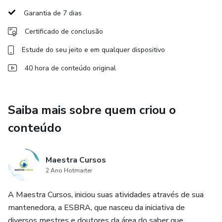
religioso no cotidiano do brasileiro. Estudo sobre as origens
Garantia de 7 dias
dos orixás, seus significados. Estudos sobre tópicos
Certificado de conclusão
especiais acerca da cultura religiosa do Candomblé e a sua
participação no processo axiológico (valorativo) da
Estude do seu jeito e em qualquer dispositivo
educação. Estudos acerca da contribuição da religiosidade
40 hora de conteúdo original
Cabocla brasileira.
Saiba mais sobre quem criou o
conteúdo
Maestra Cursos
2 Ano Hotmarter
A Maestra Cursos, iniciou suas atividades através de sua
mantenedora, a ESBRA, que nasceu da iniciativa de
diversos mestres e doutores da área do saber que