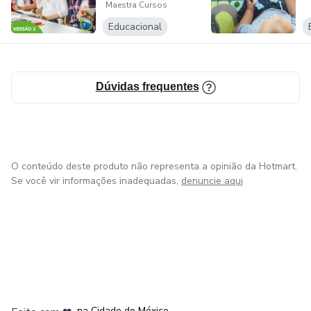
Maestra Cursos
Educacional
Dúvidas frequentes
O conteúdo deste produto não representa a opinião da Hotmart.
Se você vir informações inadequadas,
denuncie aqui
em Bogotá
em Amsterdam
em Madrid
na Cidade do México