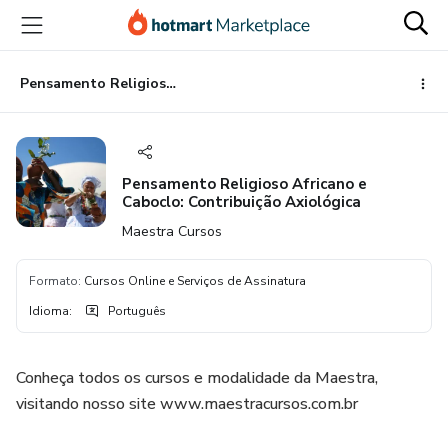
Ir
Ir
Ir
para
para
para
o
o
o
conteúdo
pagamento
rodapé
Pensamento Religioso Africano e Caboclo: Contribuição Axiológica
principal
Pensamento Religioso Africano e
Caboclo: Contribuição Axiológica
Maestra Cursos
Formato
:
Cursos Online e Serviços de Assinatura
Idioma
:
Português
Conheça todos os cursos e modalidade da Maestra,
visitando nosso site www.maestracursos.com.br