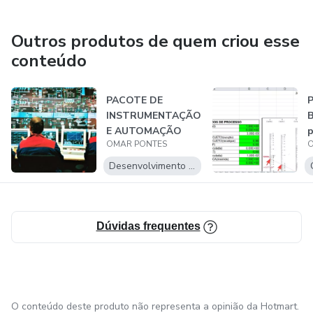
https://www.linkedin.com/in/omar-pontes/
Outros produtos de quem criou esse
conteúdo
Omar Pontes
PROJETISTA, DIVULGADOR TÉCNICO / Portal da OP -
PACOTE DE
informações
INSTRUMENTAÇÃO
E AUTOMAÇÃO
p
OMAR PONTES
O
Portal da OP
Desenvolvimento Pessoal
Fatec Jacareí
Jacareí, São Paulo, Brasil
Dúvidas frequentes
As vezes a derrota é tão significativa quanto a vitória... Foi
preciso perder para dar valor ao que ganhou
https://youtu.be/UThVngGSpMw
O conteúdo deste produto não representa a opinião da Hotmart.