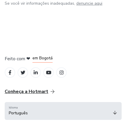
Se você vir informações inadequadas,
denuncie aqui
em Amsterdam
em Madrid
em Bogotá
Feito com
❤
em Belo Horizonte
na Cidade do México
Conheça a Hotmart
Idioma
Português