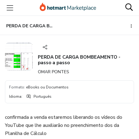
Ir
Ir
Ir
para
para
para
o
o
o
conteúdo
pagamento
rodapé
PERDA DE CARGA BOMBEAMENTO - passo a passo
principal
PERDA DE CARGA BOMBEAMENTO -
passo a passo
OMAR PONTES
Formato
:
eBooks ou Documentos
Idioma
:
Português
confirmada a venda estaremos liberando os vídeos do
YouTube que lhe auxiliarão no preenchimento dos da
Planilha de Cálculo