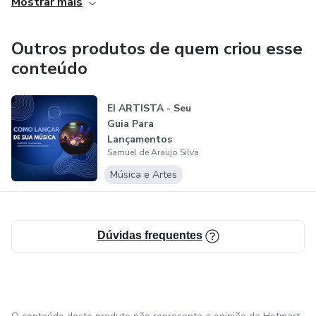
Mostrar mais
Outros produtos de quem criou esse
conteúdo
EI ARTISTA - Seu
Guia Para
Lançamentos
Samuel de Araujo Silva
Musicais de
Sucesso
Música e Artes
Dúvidas frequentes