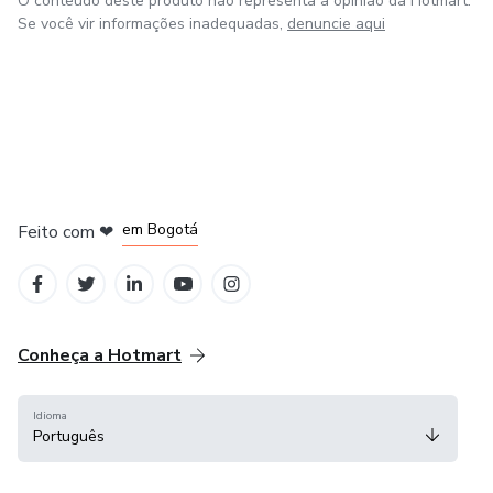
O conteúdo deste produto não representa a opinião da Hotmart.
Se você vir informações inadequadas,
denuncie aqui
em Amsterdam
em Madrid
em Bogotá
Feito com
❤
em Belo Horizonte
na Cidade do México
Conheça a Hotmart
Idioma
Português