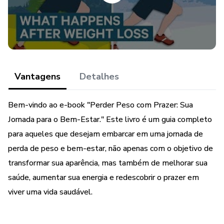
independentemente do seu nível de aptidão.
Gerenciar o estresse e encontrar maneiras saudáveis de
relaxar.
Cultivar uma rede de apoio que o encoraje e motive.
Vantagens
Detalhes
Manter o progresso a longo prazo, garantindo que sua
Bem-vindo ao e-book "Perder Peso com Prazer: Sua
jornada seja sustentável.
Jornada para o Bem-Estar." Este livro é um guia completo
Sua jornada para o bem-estar começa agora, e você é o
para aqueles que desejam embarcar em uma jornada de
herói dessa história. Aqui, encontrará as ferramentas,
perda de peso e bem-estar, não apenas com o objetivo de
insights e inspiração necessários para escrever o próximo
transformar sua aparência, mas também de melhorar sua
capítulo de sua vida, um capítulo repleto de saúde, alegria
saúde, aumentar sua energia e redescobrir o prazer em
e bem-estar duradouro.
viver uma vida saudável.
Se está pronto para abraçar essa jornada transformadora,