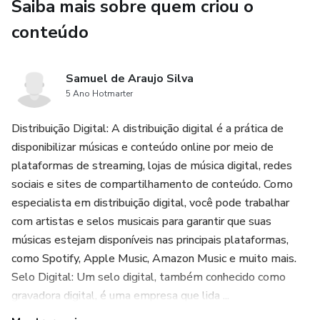
embarque conosco e comece a sua busca por uma vida
Saiba mais sobre quem criou o
mais saudável e feliz. Vamos começar essa jornada juntos!
conteúdo
Samuel de Araujo Silva
5 Ano Hotmarter
Distribuição Digital: A distribuição digital é a prática de
disponibilizar músicas e conteúdo online por meio de
plataformas de streaming, lojas de música digital, redes
sociais e sites de compartilhamento de conteúdo. Como
especialista em distribuição digital, você pode trabalhar
com artistas e selos musicais para garantir que suas
músicas estejam disponíveis nas principais plataformas,
como Spotify, Apple Music, Amazon Music e muito mais.
Selo Digital: Um selo digital, também conhecido como
gravadora digital, é uma empresa que lida ...