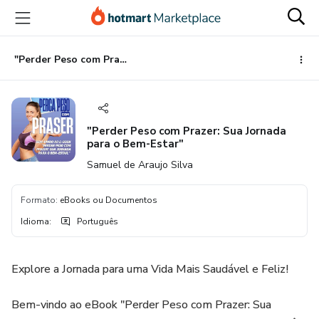
Ir
Ir
Ir
para
para
para
o
o
o
conteúdo
pagamento
rodapé
"Perder Peso com Prazer: Sua Jornada para o Bem-Estar"
principal
"Perder Peso com Prazer: Sua Jornada
para o Bem-Estar"
Samuel de Araujo Silva
Formato
:
eBooks ou Documentos
Idioma
:
Português
Explore a Jornada para uma Vida Mais Saudável e Feliz!
Bem-vindo ao eBook "Perder Peso com Prazer: Sua