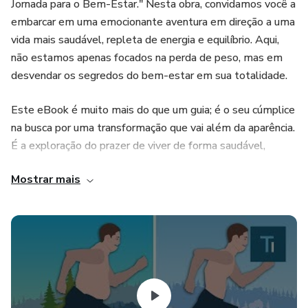
Jornada para o Bem-Estar." Nesta obra, convidamos você a
embarcar em uma emocionante aventura em direção a uma
vida mais saudável, repleta de energia e equilíbrio. Aqui,
não estamos apenas focados na perda de peso, mas em
desvendar os segredos do bem-estar em sua totalidade.
Este eBook é muito mais do que um guia; é o seu cúmplice
na busca por uma transformação que vai além da aparência.
É a exploração do prazer de viver de forma saudável,
cuidando de seu corpo, mente e alma.
Mostrar mais
Descubra estratégias práticas para:
Estabelecer metas realistas que respeitem seu ritmo.
Fazer escolhas alimentares saudáveis e nutritivas.
Incorporar o movimento de maneira que se sinta bem,