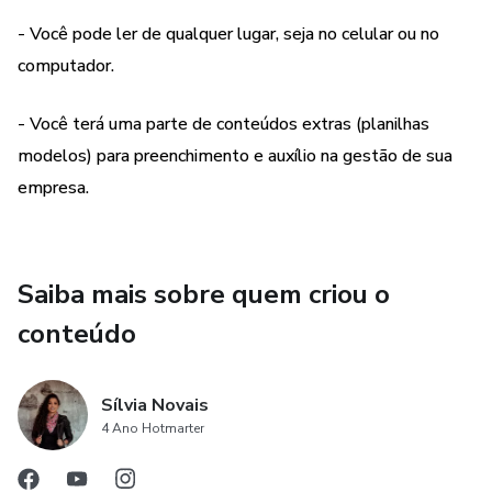
- Como criar um plano de negócios, sendo orientado passo
- Você pode ler de qualquer lugar, seja no celular ou no
a passo
computador.
- Como criar um plano de marketing estratégico até o
- Você terá uma parte de conteúdos extras (planilhas
lançamento
modelos) para preenchimento e auxílio na gestão de sua
empresa.
- Como estruturar e escalar seu negócio
- E um dos pontos chaves, como precificar
Saiba mais sobre quem criou o
O material é composto por 4 módulos + 1 módulo
conteúdo
BÔNUS:
-MÓDULO 1
Sílvia Novais
4 Ano Hotmarter
CAPÍTULO 1 – Etapas para Analisar e executar