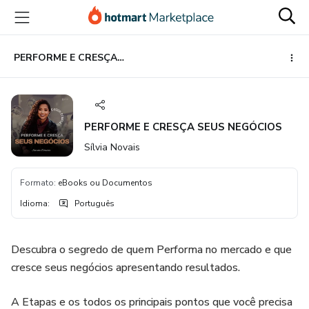
Ir
Ir
Ir
para
para
para
o
o
o
conteúdo
pagamento
rodapé
PERFORME E CRESÇA SEUS NEGÓCIOS
principal
PERFORME E CRESÇA SEUS NEGÓCIOS
Sílvia Novais
Formato
:
eBooks ou Documentos
Idioma
:
Português
Descubra o segredo de quem Performa no mercado e que
cresce seus negócios apresentando resultados.
A Etapas e os todos os principais pontos que você precisa