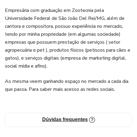
CAPÍTULO 2 – Como lucrar mais
Empresária com graduação em Zootecnia pela
CAPÍTULO 3 – Como criar um plano de negócios
Universidade Federal de São João Del Rei/MG, além de
cantora e compositora, possuo experiência no mercado,
-MÓDULO 2
tendo por minha propriedade (em algumas sociedade)
empresas que possuem prestação de serviços ( setor
CAPÍTULO 1 –Como criar um plano de marketing
agropecuária e pet ), produtos físicos (petiscos para cães e
estratégico
gatos), e serviços digitais (empresa de marketing digital,
social mídia e afins).
CAPÍTULO 2 –Branding – Conheça tudo
As mesma veem ganhando espaço no mercado a cada dia
CAPÍTULO 3 –Lançamento de Impacto
que passa. Para saber mais acesso as redes sociais.
-MÓDULO 3
CAPÍTULO 1 – Plano para escalar
Dúvidas frequentes
CAPÍTULO 2 – Estrutura