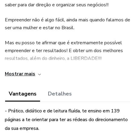
saber para dar direção e organizar seus negócios!!
Empreender não é algo fácil, ainda mais quando falamos de
ser uma mulher e estar no Brasil.
Mas eu posso te afirmar que é extremamente possível
empreender e ter resultados! E obter um dos melhores
resultados, além do dinheiro, a LIBERDADE!!!
Neste e-book você aprenderá de forma objetiva o passo-
Mostrar mais
a-passo que um empreendedor precisa saber para dar
direção e organizar seus negócios!!
Vantagens
Detalhes
Conheça os tópicos que você aprenderá a desenvolver e
- Prático, didático e de leitura fluída, te ensino em 139
aplicar:
páginas a te orientar para ter as rédeas do direcionamento
- Primeiros pontos que você deve analisar e executar
da sua empresa.