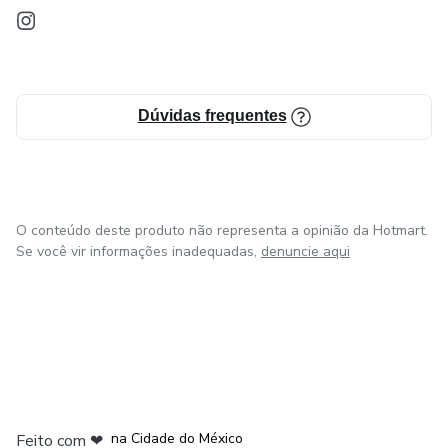
Dúvidas frequentes
O conteúdo deste produto não representa a opinião da Hotmart.
Se você vir informações inadequadas,
denuncie aqui
em Bogotá
em Amsterdam
em Madrid
na Cidade do México
Feito com
❤