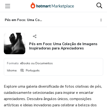
Ir
Ir
Ir
para
para
para
o
o
o
conteúdo
pagamento
rodapé
Pés em Foco: Uma Coleção de Imagens Inspiradoras para Apreciadores
principal
Pés em Foco: Uma Coleção de Imagens
Inspiradoras para Apreciadores
Formato
:
eBooks ou Documentos
Idioma
:
Português
Explore uma galeria diversificada de fotos criativas de pés,
cuidadosamente selecionadas para inspirar e encantar
apreciadores. Descubra ângulos únicos, composições
artísticas e ideias inovadoras para celebrar a beleza dos