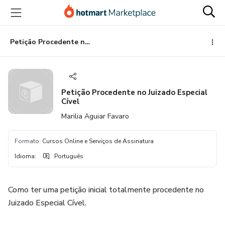
Ir
Ir
Ir
para
para
para
o
o
o
conteúdo
pagamento
rodapé
Petição Procedente no Juizado Especial Cível
principal
Petição Procedente no Juizado Especial
Cível
Marilia Aguiar Favaro
Formato
:
Cursos Online e Serviços de Assinatura
Idioma
:
Português
Como ter uma petição inicial totalmente procedente no
Juizado Especial Cível.