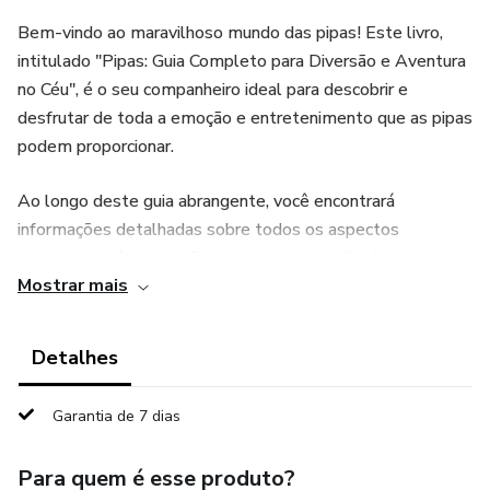
Bem-vindo ao maravilhoso mundo das pipas! Este livro,
intitulado "Pipas: Guia Completo para Diversão e Aventura
no Céu", é o seu companheiro ideal para descobrir e
desfrutar de toda a emoção e entretenimento que as pipas
podem proporcionar.
Ao longo deste guia abrangente, você encontrará
informações detalhadas sobre todos os aspectos
relacionados às pipas. Começando com os fundamentos,
Mostrar mais
incluindo materiais, tipos de pipas e técnicas básicas de
voo, você será levado a uma jornada emocionante para se
tornar um especialista em soltar pipas.
Detalhes
Explore capítulos dedicados a garantir a estabilidade e o
Garantia de 7 dias
equilíbrio das pipas, aprender sobre revestimentos
adequados para melhorar o desempenho e descobrir como
Para quem é esse produto?
utilizar assessórios para tornar suas pipas ainda mais