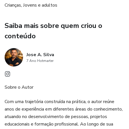
Crianças, Jovens e adultos
impressionantes. Você também encontrará dicas valiosas
para controlar a direção do voo das pipas e mantê-las no ar
por mais tempo.
Saiba mais sobre quem criou o
conteúdo
Além disso, este guia oferece uma visão sobre os jogos
tradicionais com pipas, competições emocionantes e
eventos relacionados a pipas que você pode participar para
Jose A. Silva
aprimorar suas habilidades e interagir com outros
7 Ano Hotmarter
apaixonados por pipas.
Mas não para por aí! Descubra também outras atividades
divertidas para aproveitar com as pipas, como fotografia
Sobre o Autor
aérea, envio de mensagens e voos noturnos. Você será
Com uma trajetória construída na prática, o autor reúne
inspirado a explorar a criatividade e a imaginação enquanto
anos de experiência em diferentes áreas do conhecimento,
se diverte com suas pipas.
atuando no desenvolvimento de pessoas, projetos
Não importa se você é um iniciante curioso ou um
educacionais e formação profissional. Ao longo de sua