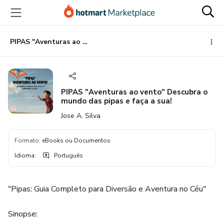
Ir
Ir
Ir
para
para
para
o
o
o
conteúdo
pagamento
rodapé
PIPAS "Aventuras ao vento" Descubra o mundo das pipas e faça a sua!
principal
PIPAS "Aventuras ao vento" Descubra o
mundo das pipas e faça a sua!
Jose A. Silva
Formato
:
eBooks ou Documentos
Idioma
:
Português
"Pipas: Guia Completo para Diversão e Aventura no Céu"
Sinopse: