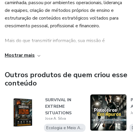
entusiasta experiente, "Pipas: Guia Completo para
caminhada, passou por ambientes operacionais, liderança
Diversão e Aventura no Céu" é o livro definitivo para
de equipes, criação de métodos próprios de ensino e
mergulhar no mundo das pipas. Então, pegue sua pipa,
estruturação de conteúdos estratégicos voltados para
prepare-se para empinar e deixe sua imaginação voar alto!
crescimento pessoal, profissional e financeiro.
Mais do que transmitir informação, sua missão é
transformar mentalidades, formar pessoas capacitadas e
Mostrar mais
gerar impacto real na vida de quem aprende. Seus
conteúdos unem vivência real de campo, visão estratégica,
disciplina, valores, espiritualidade, mentalidade de
Outros produtos de quem criou esse
crescimento e métodos aplicáveis à vida prática.
conteúdo
Hoje, o autor atua como mentor, educador e produtor de
SURVIVAL IN
conhecimento, desenvolvendo livros, cursos e
EXTREME
treinamentos em áreas como:
SITUATIONS
J
Jose A. Silva
Desenvolvimento pessoal
Ecologia e Meio Ambiente