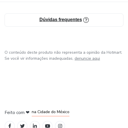
Mentalidade e performance
Segurança pessoal
Dúvidas frequentes
Empreendedorismo
Operações técnicas
O conteúdo deste produto não representa a opinião da Hotmart.
Se você vir informações inadequadas,
denuncie aqui
Vendas e persuasão
Educação financeira
Espiritualidade e propósito
em Bogotá
em Amsterdam
em Madrid
Formação profissional
na Cidade do México
Feito com
❤
em Belo Horizonte
Cada obra é construída com um único propósito: ensinar de
forma simples, prática e transformadora, para que qualquer