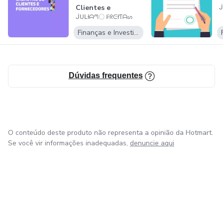
vendas e obter resultados consistentes, o conteúdo
Clientes e
ᒎ
oferecido por JULIANO FREITAS é a escolha ideal.
ᒎᑌᒪƗᗩᘉ〇 ₣ᖇᕮƗƬᗩᔕ
Fornecedores
Aproveite essa oportunidade única de aprender com um
Finanças e Investimentos
especialista reconhecido e alcance o sucesso em seus
negócios.
Dúvidas frequentes
O conteúdo deste produto não representa a opinião da Hotmart.
Se você vir informações inadequadas,
denuncie aqui