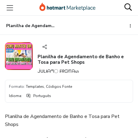
Ir
Ir
Ir
para
para
para
o
o
o
conteúdo
pagamento
rodapé
Planilha de Agendamento de Banho e Tosa para Pet Shops
principal
Planilha de Agendamento de Banho e
Tosa para Pet Shops
ᒎᑌᒪƗᗩᘉ〇 ₣ᖇᕮƗƬᗩᔕ
Formato
:
Templates, Códigos Fonte
Idioma
:
Português
Planilha de Agendamento de Banho e Tosa para Pet
Shops