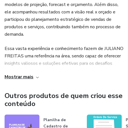
modelos de projeção, forecast e orçamento. Além disso,
ele acompanhou resultados com a visão real x orçado e
participou do planejamento estratégico de vendas de
produtos e serviços, contribuindo também no processo de
demanda.
Essa vasta experiência e conhecimento fazem de JULIANO
FREITAS uma referência na área, sendo capaz de oferecer
insights valiosos e soluções efetivas para os desafios
enfrentados pelos profissionais do setor. Sua paixão por
Mostrar mais
compartilhar conhecimento e ajudar outros
empreendedores o motivou a criar esse produto digital,
que reúne o melhor de sua expertise e experiências
Outros produtos de quem criou esse
práticas.
conteúdo
Se você busca aprimorar suas habilidades na área
Planilha de
P
comercial, entender melhor o planejamento estratégico de
Cadastro de
S