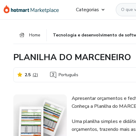
Ir
Ir
Ir
Categorias
para
para
para
o
o
o
conteúdo
pagamento
rodapé
Home
Tecnologia e desenvolvimento de soft
principal
PLANILHA DO MARCENEIRO
2.5
(
2
)
Português
Apresentar orçamentos e fech
Conheça a Planilha do MARC
Uma planilha simples e didáti
orçamentos, trazendo mais ass