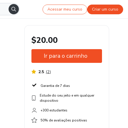
Acessar meu curso
Criar um curso
$20.00
Ir para o carrinho
2.5
(
2
)
Garantia de 7 dias
Estude do seu jeito e em qualquer
dispositivo
+300 estudantes
50% de avaliações positivas