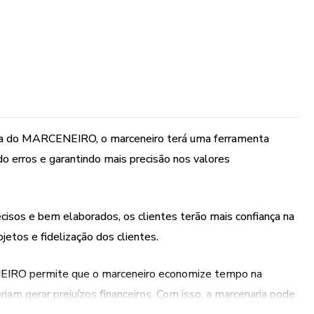
ilha do MARCENEIRO, o marceneiro terá uma ferramenta
do erros e garantindo mais precisão nos valores
cisos e bem elaborados, os clientes terão mais confiança na
etos e fidelização dos clientes.
NEIRO permite que o marceneiro economize tempo na
iam gerar prejuízos financeiros. Com isso, a marcenaria pode