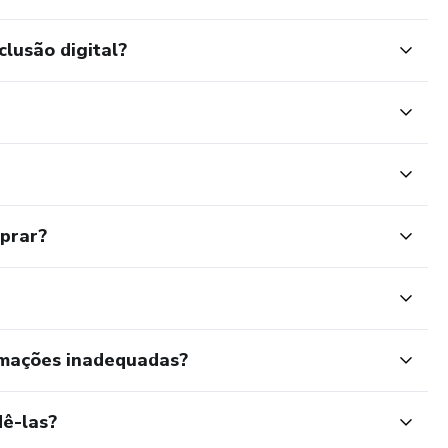
clusão digital?
mprar?
rmações inadequadas?
ê-las?