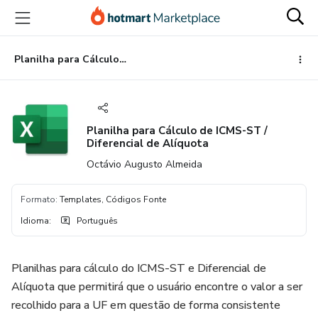
Ir
Ir
Ir
para
para
para
o
o
o
conteúdo
pagamento
rodapé
Planilha para Cálculo de ICMS-ST / Diferencial de Alíquota
principal
Planilha para Cálculo de ICMS-ST /
Diferencial de Alíquota
Octávio Augusto Almeida
Formato
:
Templates, Códigos Fonte
Idioma
:
Português
Planilhas para cálculo do ICMS-ST e Diferencial de
Alíquota que permitirá que o usuário encontre o valor a ser
recolhido para a UF em questão de forma consistente