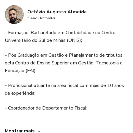
Octávio Augusto Almeida
5 Ano Hotmarter
- Formação: Bacharelado em Contabilidade no Centro
Universitário do Sul de Minas (UNIS);
- Pós Graduação em Gestão e Planejamento de tributos
pela Centro de Ensino Superior em Gestão, Tecnologia e
Educação (FAI);
- Profissional atuante na área fiscal com mais de 10 anos
de experiência;
- Coordenador de Departamento Fiscal;
- Minha paixão é ensinar e adquirir novos conhecimentos,
portanto a criação da conta no hotmart foi para poder
Mostrar mais