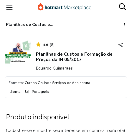
Ir
Ir
Ir
para
para
para
o
o
o
conteúdo
pagamento
rodapé
Planilhas de Custos e Formação de Preços da IN 05/2017
principal
4.6
(
8
)
Planilhas de Custos e Formação de
Preços da IN 05/2017
Eduardo Guimaraes
Formato
:
Cursos Online e Serviços de Assinatura
Idioma
:
Português
Produto indisponível
Cadastre-se e mostre seu interesse em comprar para o(a)