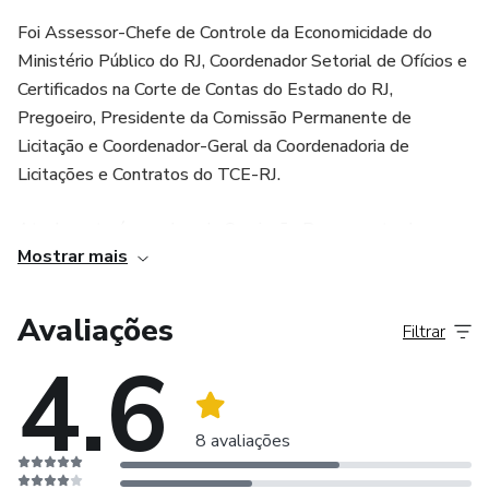
Foi Assessor-Chefe de Controle da Economicidade do
Ministério Público do RJ, Coordenador Setorial de Ofícios e
Certificados na Corte de Contas do Estado do RJ,
Pregoeiro, Presidente da Comissão Permanente de
Licitação e Coordenador-Geral da Coordenadoria de
Licitações e Contratos do TCE-RJ.
Atualmente é membro da Comissão Permanente de
Mostrar mais
Estudos e Pesquisas da Escola de Contas e Gestão do
TCE-RJ e Coordenador do curso de Pós Graduação em
Gestão Pública do IERBB do MPRJ.
Avaliações
Filtrar
4.6
​Desde 2019 é conselheiro da Rede Latino-americana de
Abastecimento (RLA).
8 avaliações
Autor do livro Manual de Planejamento das Licitações
Públicas.