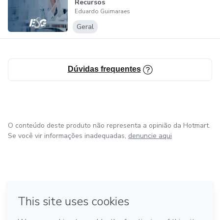
Recursos
Eduardo Guimaraes
Administrativos
para...
Geral
Dúvidas frequentes
O conteúdo deste produto não representa a opinião da Hotmart.
Se você vir informações inadequadas,
denuncie aqui
em Bogotá
em Amsterdam
em Madrid