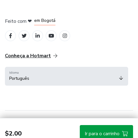
em Amsterdam
em Madrid
em Bogotá
Feito com
❤
em Belo Horizonte
na Cidade do México
Conheça a Hotmart
Idioma
Português
Central de ajuda
Termos
Privacidade
Cookies
$2.00
Ir para o carrinho