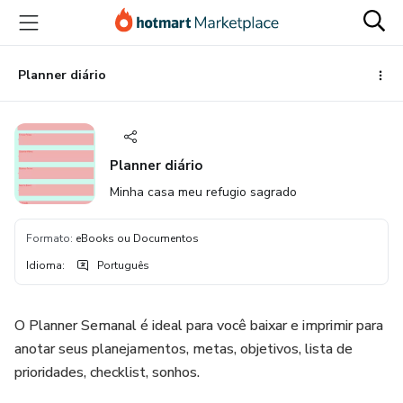
Ir
Ir
Ir
para
para
para
o
o
o
conteúdo
pagamento
rodapé
Planner diário
principal
Planner diário
Minha casa meu refugio sagrado
Formato
:
eBooks ou Documentos
Idioma
:
Português
O Planner Semanal é ideal para você baixar e imprimir para
anotar seus ​planejamentos, metas, objetivos, lista de
prioridades, checklist, sonhos.