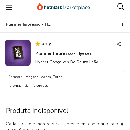
Ir
Ir
Ir
para
para
para
o
o
o
conteúdo
pagamento
rodapé
Planner Impresso - Hyeser
principal
4.2
(
5
)
Planner Impresso - Hyeser
Hyeser Gonçalves De Souza Leão
Formato
:
Imagens, Ícones, Fotos
Idioma
:
Português
Produto indisponível
Cadastre-se e mostre seu interesse em comprar para o(a)
autor(a) deste curso!