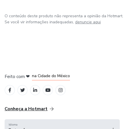
O conteúdo deste produto não representa a opinião da Hotmart.
Se você vir informações inadequadas,
denuncie aqui
em Bogotá
em Amsterdam
em Madrid
na Cidade do México
Feito com
❤
em Belo Horizonte
Conheça a Hotmart
Idioma