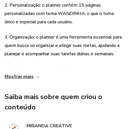
Espero que você realize muitas coisas boas ao utilizar esse
2. Personalização: o planner contém 15 páginas
planner para se organizar a atingir suas metas! Ah, caso
personalizadas com tema WANDINHA, o que o torna
queira um planner personalizado especial para você (com
único e especial para cada usuário.
seu nome, cores e imagens), me manda um e-mail ou entre
no insta mirandacreativedigital.
3. Organização: o planner é uma ferramenta essencial para
quem busca se organizar e atingir suas metas, ajudando a
Miranda Creative Digital agradece sua compra!
planejar e acompanhar suas tarefas diárias e semanais.
4. Qualidade: o arquivo em PDF possui uma ótima
Mostrar mais
qualidade de impressão, garantindo que as informações e
detalhes do planner sejam visualizados com clareza.
Saiba mais sobre quem criou o
5. Suporte ao cliente: em caso de dúvidas ou problemas no
conteúdo
download do arquivo, o cliente pode contar com o suporte
da Miranda Creative Digital, que está sempre disponível
MIRANDA CREATIVE
para ajudar.