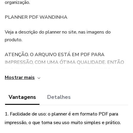
organização.
PLANNER PDF WANDINHA
Veja a descrição do planner no site, nas imagens do
produto.
ATENÇÃO. O ARQUIVO ESTÁ EM PDF PARA
IMPRESSÃO, COM UMA ÓTIMA QUALIDADE. ENTÃO
ELE FICA EM UM FORMATO MUITO GRANDE PARA
Mostrar mais
SER ENVIADO POR E-MAIL, SUGIRO QUE BAIXE O
ARQUIVO E SUBA PARA O SEU DRIVE PARA NÃO
PERDER.
Vantagens
Detalhes
Se tiver qualquer dúvida ou problema no dowload do
1. Facilidade de uso: o planner é em formato PDF para
arquivo mande um e-mail para
impressão, o que torna seu uso muito simples e prático.
mirandacreativedigital@gmail.com que vou te ajudar.