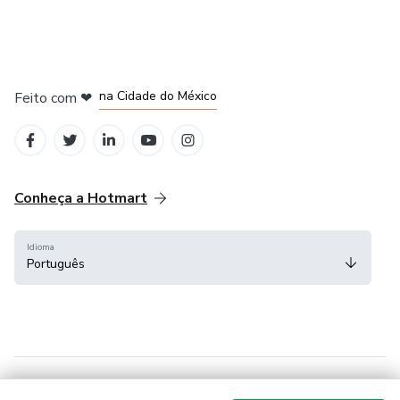
em Bogotá
em Amsterdam
em Madrid
na Cidade do México
Feito com
❤
em Belo Horizonte
Conheça a Hotmart
Idioma
Português