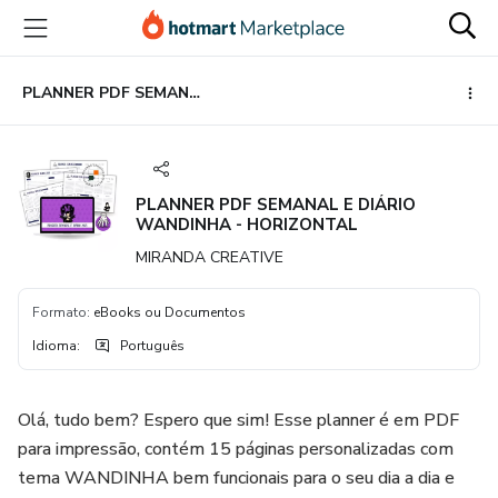
Ir
Ir
Ir
para
para
para
o
o
o
conteúdo
pagamento
rodapé
PLANNER PDF SEMANAL E DIÁRIO WANDINHA - HORIZONTAL
principal
PLANNER PDF SEMANAL E DIÁRIO
WANDINHA - HORIZONTAL
MIRANDA CREATIVE
Formato
:
eBooks ou Documentos
Idioma
:
Português
Olá, tudo bem? Espero que sim! Esse planner é em PDF
para impressão, contém 15 páginas personalizadas com
tema WANDINHA bem funcionais para o seu dia a dia e