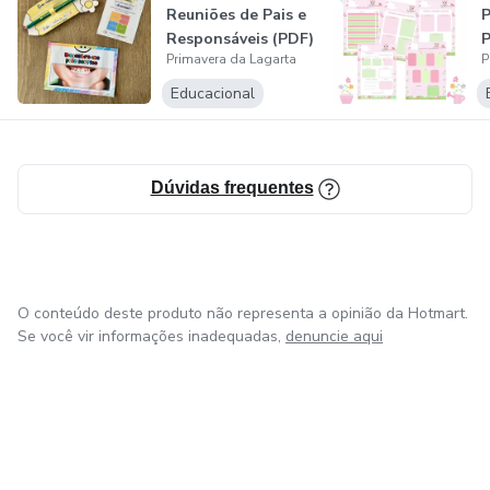
Reuniões de Pais e
Responsáveis (PDF)
P
Arquivos todos em formato A4 com alta resolução
Primavera da Lagarta
P
facilitando a impressão em impressoras caseiras.
Educacional
Tudo feito com muito amor e dedicação.
Dúvidas frequentes
O conteúdo deste produto não representa a opinião da Hotmart.
Se você vir informações inadequadas,
denuncie aqui