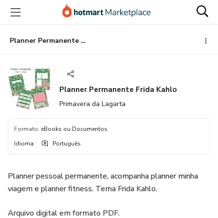
Ir
Ir
Ir
para
para
para
o
o
o
conteúdo
pagamento
rodapé
Planner Permanente Frida Kahlo
principal
Planner Permanente Frida Kahlo
Primavera da Lagarta
Formato
:
eBooks ou Documentos
Idioma
:
Português
Planner pessoal permanente, acompanha planner minha
viagem e planner fitness. Tema Frida Kahlo.
Arquivo digital em formato PDF.