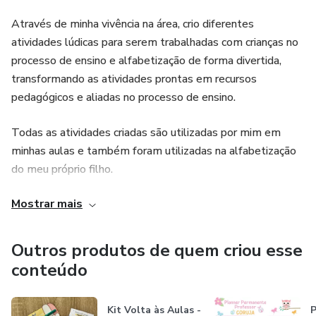
e citações da icônica artista mexicana, o planner
Através de minha vivência na área, crio diferentes
proporciona uma experiência visualmente agradável e
atividades lúdicas para serem trabalhadas com crianças no
motivadora, incentivando a criatividade e a expressão
processo de ensino e alfabetização de forma divertida,
pessoal.
transformando as atividades prontas em recursos
pedagógicos e aliadas no processo de ensino.
Todas as atividades criadas são utilizadas por mim em
minhas aulas e também foram utilizadas na alfabetização
do meu próprio filho.
Mostrar mais
Os arquivos são recursos pedagógicos que proporcionam
uma aprendizagem significativa e proporcionam para as
crianças um momento de aprendizado super lúdico e
Outros produtos de quem criou esse
divertido. Os recursos ainda estimulam diversas
conteúdo
habilidades fundamentais na fase de alfabetização, tais
como, motricidade, concentração, foco, atenção,
Kit Volta às Aulas -
P
vocabulário, oralidade, percepção visual, etc.