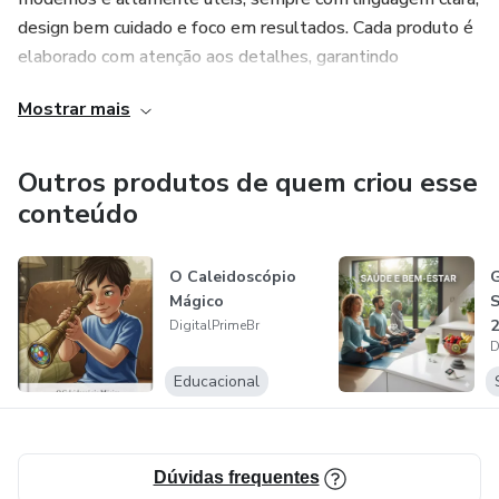
design bem cuidado e foco em resultados. Cada produto é
elaborado com atenção aos detalhes, garantindo
qualidade, confiabilidade e uma experiência prática para
Mostrar mais
quem compra.
A DigitalPrimeBr nasceu com o propósito de facilitar a vida
Outros produtos de quem criou esse
de quem busca aprender, melhorar e crescer diariamente —
conteúdo
seja no trabalho, na vida pessoal ou nos estudos.
O Caleidoscópio
G
Trabalhamos com atendimento rápido, suporte dedicado e
Mágico
S
atualizações constantes para garantir que nossos clientes
2
DigitalPrimeBr
tenham sempre o melhor.
D
Educacional
Seja bem-vindo(a) à DigitalPrimeBr: conhecimento de
qualidade ao seu alcance.
Dúvidas frequentes