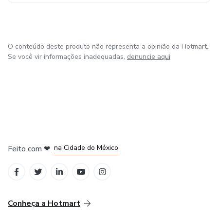
O conteúdo deste produto não representa a opinião da Hotmart.
Se você vir informações inadequadas,
denuncie aqui
em Bogotá
em Amsterdam
em Madrid
na Cidade do México
Feito com
❤
em Belo Horizonte
Conheça a Hotmart