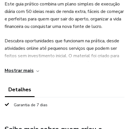
Este guia prático combina um plano simples de execução
diária com 50 ideias reais de renda extra, fáceis de começar
e perfeitas para quem quer sair do aperto, organizar a vida
financeira ou conquistar uma nova fonte de lucro.
Descubra oportunidades que funcionam na prática, desde
atividades online até pequenos serviços que podem ser
feitos sem investimento inicial. O material foi criado para
qualquer pessoa que deseja resultados rápidos, claros e
Mostrar mais
alcançáveis.
Ideal para iniciantes e para quem precisa de um caminho
Detalhes
direto, sem enrolação.
Garantia de 7 dias
👉 Comece hoje mesmo a gerar novas fontes de renda!