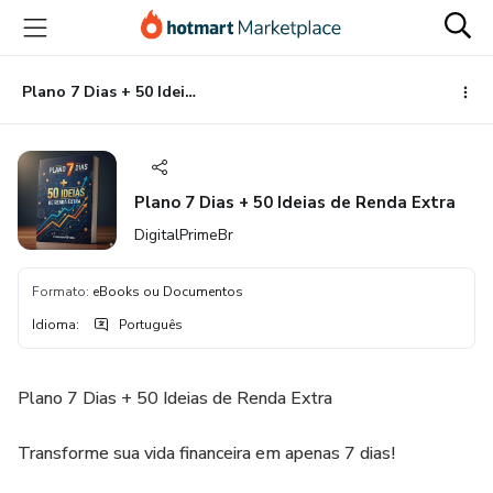
Ir
Ir
Ir
para
para
para
o
o
o
conteúdo
pagamento
rodapé
Plano 7 Dias + 50 Ideias de Renda Extra
principal
Plano 7 Dias + 50 Ideias de Renda Extra
DigitalPrimeBr
Formato
:
eBooks ou Documentos
Idioma
:
Português
Plano 7 Dias + 50 Ideias de Renda Extra
Transforme sua vida financeira em apenas 7 dias!