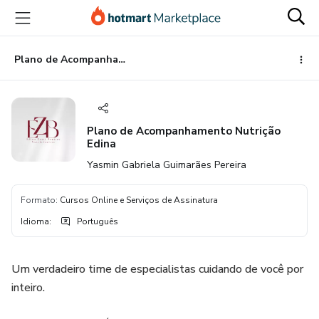
Ir
Ir
Ir
para
para
para
o
o
o
conteúdo
pagamento
rodapé
Plano de Acompanhamento Nutrição Edina
principal
Plano de Acompanhamento Nutrição
Edina
Yasmin Gabriela Guimarães Pereira
Formato
:
Cursos Online e Serviços de Assinatura
Idioma
:
Português
Um verdadeiro time de especialistas cuidando de você por
inteiro.