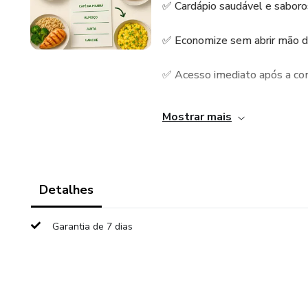
✅ Cardápio saudável e saboro
✅ Economize sem abrir mão d
✅ Acesso imediato após a co
📥 Receba o arquivo em PDF pa
Mostrar mais
💰 Apenas R$14,90 — Menos d
Detalhes
Garantia de 7 dias