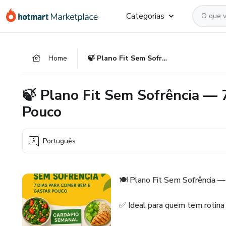
Ir
Ir
Ir
Categorias
para
para
para
o
o
o
conteúdo
pagamento
rodapé
Home
🍃 Plano Fit Sem Sofrência — 7 Dias para Comer Bem e Gastar Pouco
principal
🍃 Plano Fit Sem Sofrência — 
Pouco
Português
🍽 Plano Fit Sem Sofrência 
✅ Ideal para quem tem rotina c