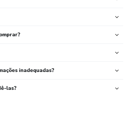
comprar?
rmações inadequadas?
ê-las?