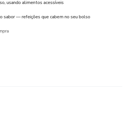
so, usando alimentos acessíveis
o sabor — refeições que cabem no seu bolso
mpra
ra baixar e usar quando e onde quiser
o que uma refeição fora de casa!