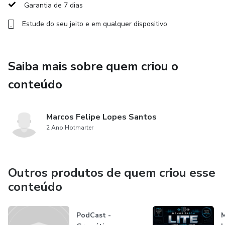
Este plano é indicado para quem:
Garantia de 7 dias
Estude do seu jeito e em qualquer dispositivo
sente o corpo “pesado” ou inchado
tem dificuldade em seguir dietas rígidas
Saiba mais sobre quem criou o
quer emagrecer com mais conforto e consciência
conteúdo
busca um plano simples, personalizado e possível
Marcos Felipe Lopes Santos
2 Ano Hotmarter
Outros produtos de quem criou esse
conteúdo
PodCast -