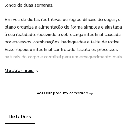
longo de duas semanas.
Em vez de dietas restritivas ou regras difíceis de seguir, o
plano organiza a alimentação de forma simples e ajustada
à sua realidade, reduzindo a sobrecarga intestinal causada
por excessos, combinações inadequadas e falta de rotina.
Esse repouso intestinal controlado facilita os processos
naturais do corpo e contribui para um emagrecimento mais
confortável.
Mostrar mais
Durante os 14 dias, você recebe orientações práticas e sob
medida, pensadas para respeitar seu ritmo, sua rotina e
Acessar produto comprado
suas preferências alimentares. A proposta não é “passar
fome”, mas comer melhor, no tempo certo, com escolhas
mais leves, criando um ambiente favorável para o corpo
responder.
Detalhes