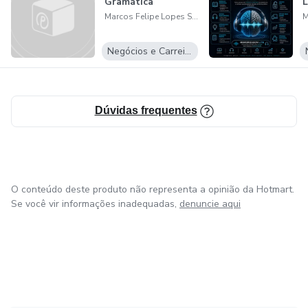
Gramática
L
Marcos Felipe Lopes Santos
Negócios e Carreira
Dúvidas frequentes
O conteúdo deste produto não representa a opinião da Hotmart.
Se você vir informações inadequadas,
denuncie aqui