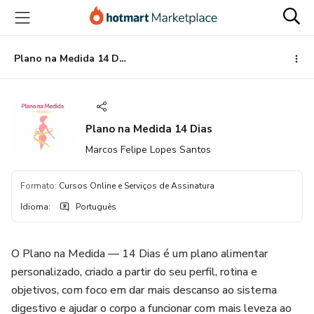
Ir
Ir
Ir
para
para
para
o
o
o
conteúdo
pagamento
rodapé
Plano na Medida 14 Dias
principal
Plano na Medida 14 Dias
Marcos Felipe Lopes Santos
Formato
:
Cursos Online e Serviços de Assinatura
Idioma
:
Português
O Plano na Medida — 14 Dias é um plano alimentar
personalizado, criado a partir do seu perfil, rotina e
objetivos, com foco em dar mais descanso ao sistema
digestivo e ajudar o corpo a funcionar com mais leveza ao