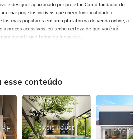
vil e designer apaixonado por projetar. Como fundador do
a criar projetos incríveis que unem funcionalidade e
rojetos mais populares em uma plataforma de venda online, a
senho deve conter a direção das quedas d'águas de forma
a preços acessíveis, eu tenho certeza de que você irá
para garantir que todos os meus clie...
as esquadrias, como janelas, portas e portões, facilitando a
u esse conteúdo