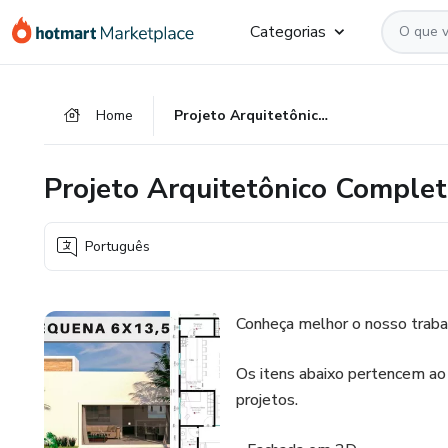
Ir
Ir
Ir
Categorias
para
para
para
o
o
o
conteúdo
pagamento
rodapé
Home
Projeto Arquitetônico Completo EDÍCULA 6X13,5 METROS
principal
Projeto Arquitetônico Compl
Português
Conheça melhor o nosso traba
Os itens abaixo pertencem ao
projetos.