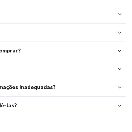
comprar?
rmações inadequadas?
ê-las?