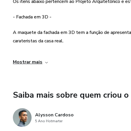
Os itens abaixo pertencem ao Projeto Arquitetônico e es
- Fachada em 3D -
A maquete da fachada em 3D tem a função de apresentar
carateristas da casa real.
- Planta Baixa -
Mostrar mais
Um dos itens mais importantes do projeto, esse desenho 
como os vãos, portas, janelas, pilares entre outros.
Saiba mais sobre quem criou o
- Cortes Internos -
O desenho de cortes tem a função de detalhar as alturas 
Alysson Cardoso
cobertura da casa, excluindo qualquer imprevisto na obra.
5 Ano Hotmarter