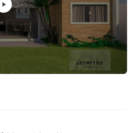
igente a fim de baratear os custos.
as-
ocação e dimensões de todas as esquadrias, como janelas,
 a execução e os orçamentos.