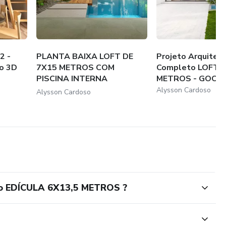
2 -
PLANTA BAIXA LOFT DE
Projeto Arquitet
o 3D
7X15 METROS COM
Completo LOFT 
PISCINA INTERNA
METROS - GOOD V
MINIMAL...
Alysson Cardoso
Alysson Cardoso
to EDÍCULA 6X13,5 METROS ?