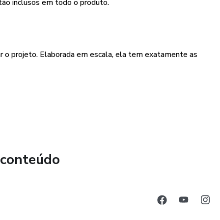
tão inclusos em todo o produto.
 o projeto. Elaborada em escala, ela tem exatamente as
apresenta todas as medidas espaciais no plano horizontal,
 conteúdo
e níveis da construção, apresentando lajes, degraus e a