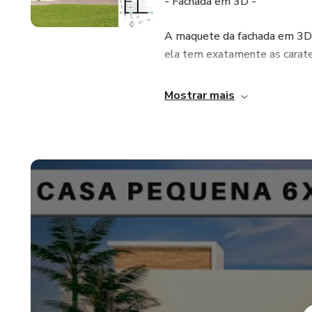
- Fachada em 3D -
A maquete da fachada em 3D t
ela tem exatamente as carater
- Planta Baixa -
Mostrar mais
Um dos itens mais importante
espaciais no plano horizontal, 
- Cortes Internos -
O desenho de cortes tem a fun
apresentando lajes, degraus e 
- Planta de Cobertura -
O telhado é um item importan