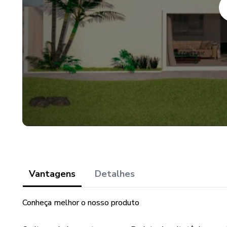
quedas d'águas de forma intel
-Quadro-resumo das esquadri
Esta tabela detalha o tipo, l
portas e portões, facilitando
Vantagens
Detalhes
Conheça melhor o nosso produto