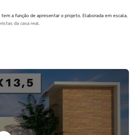
em a função de apresentar o projeto. Elaborada em escala,
istas da casa real.
s do projeto, esse desenho apresenta todas as medidas
como os vãos, portas, janelas, pilares entre outros.
ção de detalhar as alturas e níveis da construção,
a cobertura da casa, excluindo qualquer imprevisto na obra.
te na construção, o seu desenho deve conter a direção das