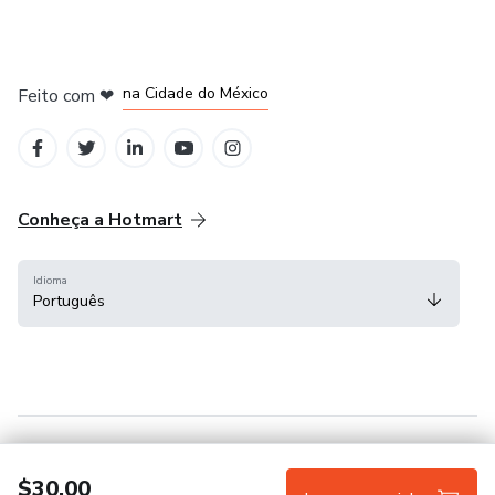
em Bogotá
em Amsterdam
em Madrid
na Cidade do México
Feito com
❤
em Belo Horizonte
Conheça a Hotmart
Idioma
Português
Central de ajuda
Termos
Privacidade
Cookies
$30.00