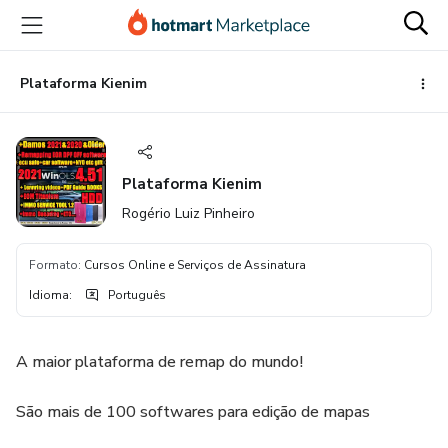
Ir
Ir
Ir
para
para
para
o
o
o
conteúdo
pagamento
rodapé
Plataforma Kienim
principal
Plataforma Kienim
Rogério Luiz Pinheiro
Formato
:
Cursos Online e Serviços de Assinatura
Idioma
:
Português
A maior plataforma de remap do mundo!
São mais de 100 softwares para edição de mapas