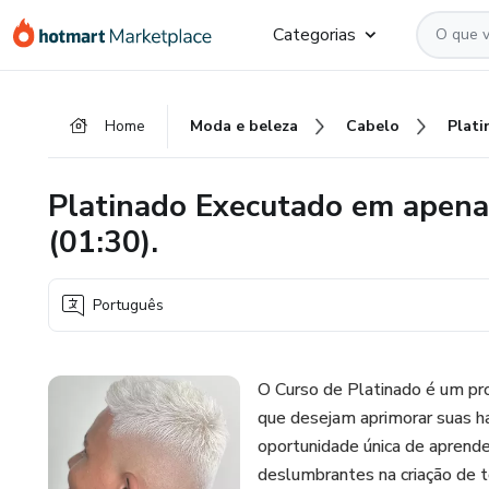
Ir
Ir
Ir
Categorias
para
para
para
o
o
o
conteúdo
pagamento
rodapé
Home
Moda e beleza
Cabelo
principal
Platinado Executado em apena
(01:30).
Português
O Curso de Platinado é um pro
que desejam aprimorar suas ha
oportunidade única de aprende
deslumbrantes na criação de t