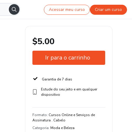
Acessar meu curso
Criar um curso
$5.00
Ir para o carrinho
Garantia de 7 dias
Estude do seu jeito e em qualquer
dispositivo
Formato
:
Cursos Online e Serviços de
Assinatura . Cabelo
Categoria
:
Moda e Beleza