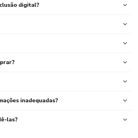
clusão digital?
mprar?
rmações inadequadas?
ê-las?