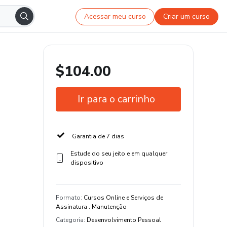
Acessar meu curso
Criar um curso
$104.00
Ir para o carrinho
Garantia de 7 dias
Estude do seu jeito e em qualquer
dispositivo
Formato
:
Cursos Online e Serviços de
Assinatura . Manutenção
Categoria
:
Desenvolvimento Pessoal