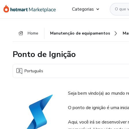
Ir
Ir
Ir
Categorias
para
para
para
o
o
o
conteúdo
pagamento
rodapé
Home
Manutenção de equipamentos
Ma
principal
Ponto de Ignição
Português
Seja bem vindo(a) ao mundo re
O ponto de ignição é uma inicia
Aqui, você irá se desenvolver 