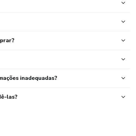
mprar?
rmações inadequadas?
ê-las?