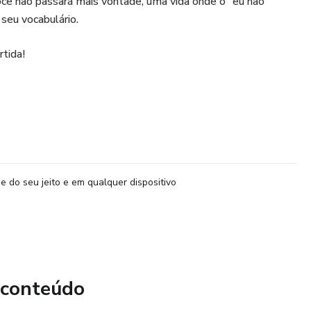
ê não passará mais vontade, uma vida onde o "eu não
seu vocabulário.
rtida!
e do seu jeito e em qualquer dispositivo
 conteúdo