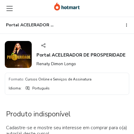
Ir
Ir
Ir
para
para
para
o
o
o
conteúdo
pagamento
rodapé
Portal ACELERADOR DE PROSPERIDADE
principal
Portal ACELERADOR DE PROSPERIDADE
Renaty Dimon Longo
Formato
:
Cursos Online e Serviços de Assinatura
Idioma
:
Português
Produto indisponível
Cadastre-se e mostre seu interesse em comprar para o(a)
autor(a) deste curso!