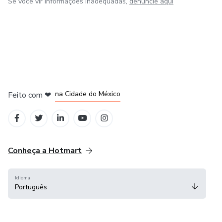
Se você vir informações inadequadas,
denuncie aqui
em Bogotá
em Amsterdam
em Madrid
na Cidade do México
Feito com
❤
em Belo Horizonte
Conheça a Hotmart
Idioma
Português