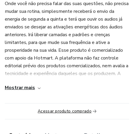
Onde você não precisa falar das suas questões, não precisa
mudar sua rotina, simplesmente receberá o envio da
energia de segunda a quinta e terá que ouvir os audios já
enviados se desejar as ativações energéticas dos áudios
anteriores. Irá liberar camadas e padrões e crenças
limitantes, para que mude sua frequência e ative a
prosperidade na sua vida. Esse produto é comercializado
com apoio da Hotmart. A plataforma não faz controle
editorial prévio dos produtos comercializados, nem avalia a
tecnicidade e experiência daqueles que os produzem. A
existência de um produto e sua aquisição, por meio da
Mostrar mais
plataforma, não podem ser consideradas como garantia de
qualidade de conteúdo e resultado, em qualquer hipótese.
Ao adquiri-lo, o comprador declara estar ciente dessas
Acessar produto comprado
informações. Os termos e políticas da Hotmart podem ser
acessados aqui, antes mesmo da conclusão da compra."