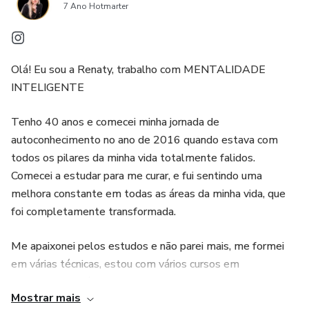
7 Ano Hotmarter
Olá! Eu sou a Renaty, trabalho com MENTALIDADE
INTELIGENTE
Tenho 40 anos e comecei minha jornada de
autoconhecimento no ano de 2016 quando estava com
todos os pilares da minha vida totalmente falidos.
Comecei a estudar para me curar, e fui sentindo uma
melhora constante em todas as áreas da minha vida, que
foi completamente transformada.
Me apaixonei pelos estudos e não parei mais, me formei
em várias técnicas, estou com vários cursos em
andamento, e vários na lista para fazer, e tenho certeza
Mostrar mais
que estarei nesse processo de autoconhecimento por