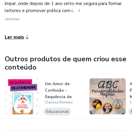
ímpar, onde depois de 1 ano sinto-me segura para formar
leitores e promover prática com i...
GIORGIA
Ler mais
Outros produtos de quem criou esse
conteúdo
Um Amor de
A
Confusão -
P
Sequência de
N
Clarissa Romero
C
Atividades
I
Educacional