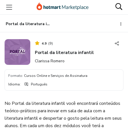
Ir
Ir
Ir
para
para
para
o
o
o
conteúdo
pagamento
rodapé
Portal da literatura infantil
principal
4.9
(
9
)
Portal da literatura infantil
Clarissa Romero
Formato
:
Cursos Online e Serviços de Assinatura
Idioma
:
Português
No Portal da literatura infantil você encontrará conteúdos
teórico-práticos para inovar em sala de aula com a
literatura infantil e despertar o gosto pela leitura em seus
alunos. Em cada um dos dez módulos você terá a