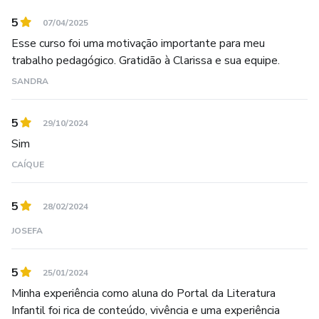
5
07/04/2025
Esse curso foi uma motivação importante para meu
trabalho pedagógico. Gratidão à Clarissa e sua equipe.
SANDRA
5
29/10/2024
Sim
CAÍQUE
5
28/02/2024
JOSEFA
5
25/01/2024
Minha experiência como aluna do Portal da Literatura
Infantil foi rica de conteúdo, vivência e uma experiência