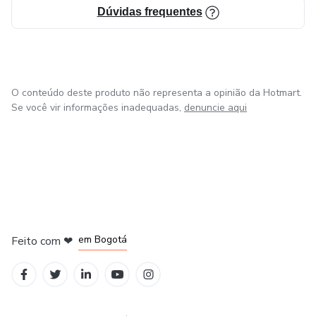
Dúvidas frequentes
O conteúdo deste produto não representa a opinião da Hotmart.
Se você vir informações inadequadas,
denuncie aqui
em Amsterdam
em Madrid
em Bogotá
Feito com
❤
em Belo Horizonte
na Cidade do México