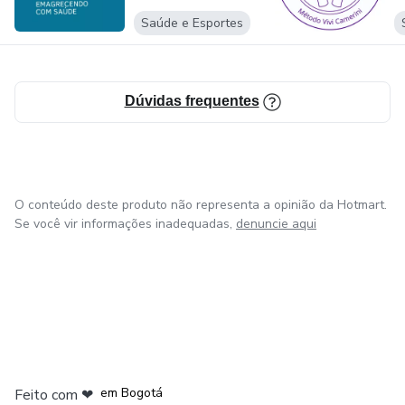
conhecimento, para que você consiga atrair aquilo que
Saúde e Esportes
deseja.
Vamos juntos levar o equilíbrio e a harmonia para o mundo!
Dúvidas frequentes
O conteúdo deste produto não representa a opinião da Hotmart.
Se você vir informações inadequadas,
denuncie aqui
em Amsterdam
em Madrid
em Bogotá
Feito com
❤