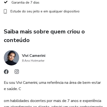
sua vitalidade e paz mental.
Garantia de 7 dias
Estude do seu jeito e em qualquer dispositivo
- ​Elevação da Vibração: Através da frequência da Semente
da Vida, trabalhamos para elevar seu padrão vibracional,
atraindo estados de alegria, leveza e conexão espiritual.
Saiba mais sobre quem criou o
​- Protagonismo e Cocriação: Com a Semente da Cocriação,
conteúdo
você é impulsionado a assumir as rédeas da sua história,
limpando crenças limitantes e ativando seu poder de
manifestar a realidade que deseja.
Vivi Camerini
8 Ano Hotmarter
​- Prosperidade de Negócios e Profissional: A Semente da
Prosperidade atua diretamente no bloqueio do fluxo
financeiro e profissional, abrindo caminhos para o sucesso e
Eu sou Vivi Camerini, uma referência na área de bem-estar
a abundância no seu trabalho.
e saúde. C
​- Remoção de Bloqueios no Amor: Com a Semente do
om habilidades docentes por mais de 7 anos e experiência
Amor, dissolvemos barreiras emocionais e traumas