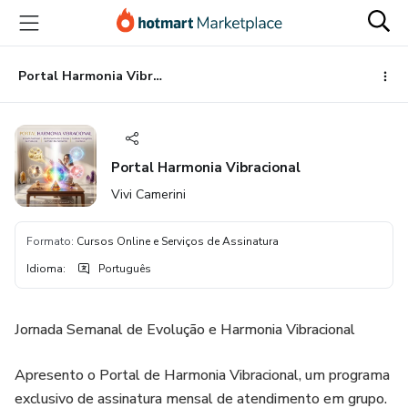
Ir
Ir
Ir
para
para
para
o
o
o
conteúdo
pagamento
rodapé
Portal Harmonia Vibracional
principal
Portal Harmonia Vibracional
Vivi Camerini
Formato
:
Cursos Online e Serviços de Assinatura
Idioma
:
Português
Jornada Semanal de Evolução e Harmonia Vibracional
​​Apresento o Portal de Harmonia Vibracional, um programa
exclusivo de assinatura mensal de atendimento em grupo.