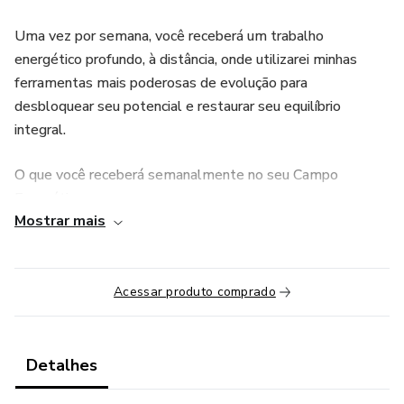
Uma vez por semana, você receberá um trabalho
energético profundo, à distância, onde utilizarei minhas
ferramentas mais poderosas de evolução para
desbloquear seu potencial e restaurar seu equilíbrio
integral.
​O que você receberá semanalmente no seu Campo
Energético:
Mostrar mais
​Conforme sua assinatura estiver ativa, você será incluído no
fluxo de cura e transformação que aborda os pilares
fundamentais da experiência humana:
Acessar produto comprado
​- Harmonização Integral dos Chakras: Utilizo Orgonites de
alta potência através do Método Pura Luz para limpar,
Detalhes
alinhar e equilibrar seus centros energéticos, restaurando