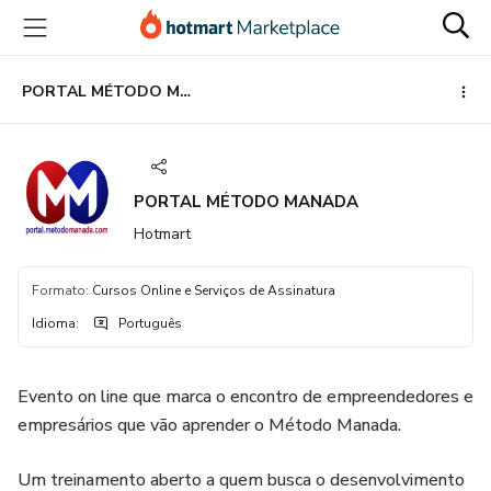
Ir
Ir
Ir
para
para
para
o
o
o
conteúdo
pagamento
rodapé
PORTAL MÉTODO MANADA
principal
PORTAL MÉTODO MANADA
Hotmart
Formato
:
Cursos Online e Serviços de Assinatura
Idioma
:
Português
Evento on line que marca o encontro de empreendedores e
empresários que vão aprender o Método Manada.
Um treinamento aberto a quem busca o desenvolvimento