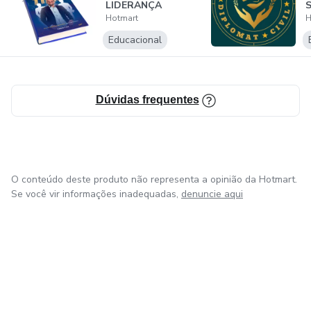
LIDERANÇA
S
Hotmart
H
Educacional
Dúvidas frequentes
O conteúdo deste produto não representa a opinião da Hotmart.
Se você vir informações inadequadas,
denuncie aqui
em Bogotá
em Amsterdam
em Madrid