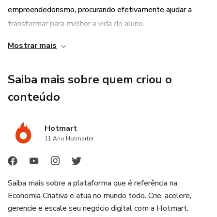
empreendedorismo, procurando efetivamente ajudar a
transformar para melhor a vida do aluno.
Mostrar mais
CUSTOMIZAÇÃO DO PORTAL
Você vai poder estudar a hora e local em que quiser!
Saiba mais sobre quem criou o
Diversas aulas dentro do portal prontas para serem
conteúdo
acessadas a qualquer momento. Os Treinamentos (online
e presenciais), seminários, workshops, simpósios,
Hotmart
congressos e palestras oferecidos pelo portal tem como
11 Ano Hotmarter
objetivo formar uma grande corrente de solidariedade e
sustentabilidade profissional e humanitária na area do
empreendedorismo.
Saiba mais sobre a plataforma que é referência na
Economia Criativa e atua no mundo todo. Crie, acelere,
ESTUDOS CAPACITATIVOS
gerencie e escale seu negócio digital com a Hotmart.