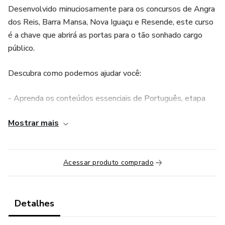
Desenvolvido minuciosamente para os concursos de Angra
dos Reis, Barra Mansa, Nova Iguaçu e Resende, este curso
é a chave que abrirá as portas para o tão sonhado cargo
público.
Descubra como podemos ajudar você:
- Aprenda os conteúdos essenciais de Português, etapa
crucial no seu processo de aprovação. de forma prática e
Mostrar mais
objetiva.
- Receba suporte personalizado para maximizar seu
potencial.
Acessar produto comprado
- Conheça as principais características das bancas.
Detalhes
- Familiarize-se com os formatos de questões.