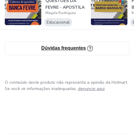
QUESTÕES DA
FEVRE - APOSTILA
Inscreva-se agora e garanta:
Magda Rodrigues
M
B
Educacional
- Acesso a aulas dinâmicas e material exclusivo.
- Orientação necessária para se destacar nas provas.
Dúvidas frequentes
- Suporte via whatsapp de segunda a sexta-feira.
- Aulas extras.
O conteúdo deste produto não representa a opinião da Hotmart.
Não perca a oportunidade de transformar seus objetivos
Se você vir informações inadequadas,
denuncie aqui
em realidade. Inscreva-se hoje no 'Português Aprova+RJ' e
inicie sua jornada rumo à estabilidade profissional.