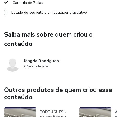
Garantia de 7 dias
- Verifique sua evolução através de nossos simulados
Estude do seu jeito e em qualquer dispositivo
exclusivos.
O Que Nos Diferencia:
Saiba mais sobre quem criou o
- Metodologia única e com eficácia comprovada.
conteúdo
- Aprendizado fundamentado em técnicas de estudos.
Magda Rodrigues
- Sistema de revisão periódica.
6 Ano Hotmarter
- Foco nos pontos determinantes para a sua aprovação.
Outros produtos de quem criou esse
Nosso compromisso é tornar sua busca por estabilidade
conteúdo
acessível. Por tempo limitado, oferecemos um
investimento exclusivo. Prepare-se para conquistar a
aprovação e garantir a estabilidade que você merece.
PORTUGUÊS -