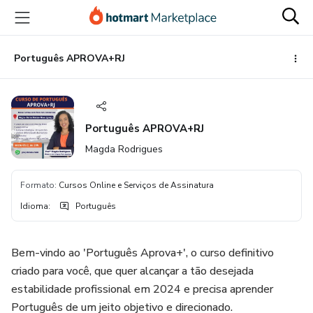
Ir
Ir
Ir
para
para
para
o
o
o
conteúdo
pagamento
rodapé
Português APROVA+RJ
principal
Português APROVA+RJ
Magda Rodrigues
Formato
:
Cursos Online e Serviços de Assinatura
Idioma
:
Português
Bem-vindo ao 'Português Aprova+', o curso definitivo
criado para você, que quer alcançar a tão desejada
estabilidade profissional em 2024 e precisa aprender
Português de um jeito objetivo e direcionado.