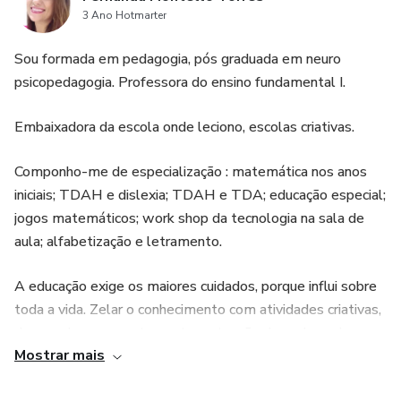
3 Ano Hotmarter
Sou formada em pedagogia, pós graduada em neuro
psicopedagogia. Professora do ensino fundamental I.
Embaixadora da escola onde leciono, escolas criativas.
Componho-me de especialização : matemática nos anos
iniciais; TDAH e dislexia; TDAH e TDA; educação especial;
jogos matemáticos; work shop da tecnologia na sala de
aula; alfabetização e letramento.
A educação exige os maiores cuidados, porque influi sobre
toda a vida. Zelar o conhecimento com atividades criativas,
desenvolve o encantamento e atenção dos educandos,
Mostrar mais
transformando as aulas divertida e atrativa para todos.