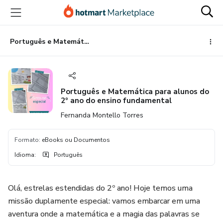
Ir
Ir
Ir
para
para
para
o
o
o
conteúdo
pagamento
rodapé
Português e Matemática para alunos do 2º ano do ensino fundamental
principal
Português e Matemática para alunos do
2º ano do ensino fundamental
Fernanda Montello Torres
Formato
:
eBooks ou Documentos
Idioma
:
Português
Olá, estrelas estendidas do 2º ano! Hoje temos uma
missão duplamente especial: vamos embarcar em uma
aventura onde a matemática e a magia das palavras se