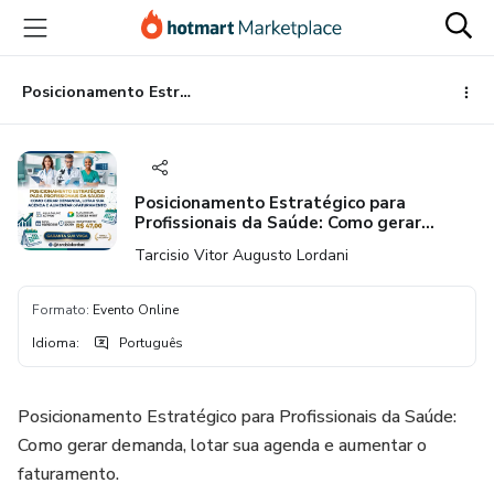
Ir
Ir
Ir
para
para
para
o
o
o
conteúdo
pagamento
rodapé
Posicionamento Estratégico para Profissionais da Saúde: Como gerar demanda, lotar sua agenda e aumentar o faturamento
principal
Posicionamento Estratégico para
Profissionais da Saúde: Como gerar
demanda, lotar sua agenda e aumentar o
Tarcisio Vitor Augusto Lordani
faturamento
Formato
:
Evento Online
Idioma
:
Português
Posicionamento Estratégico para Profissionais da Saúde:
Como gerar demanda, lotar sua agenda e aumentar o
faturamento.