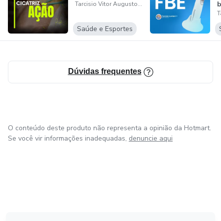
Tarcisio Vitor Augusto Lordani
e
Saúde e Esportes
Dúvidas frequentes
O conteúdo deste produto não representa a opinião da Hotmart.
Se você vir informações inadequadas,
denuncie aqui
em Amsterdam
em Madrid