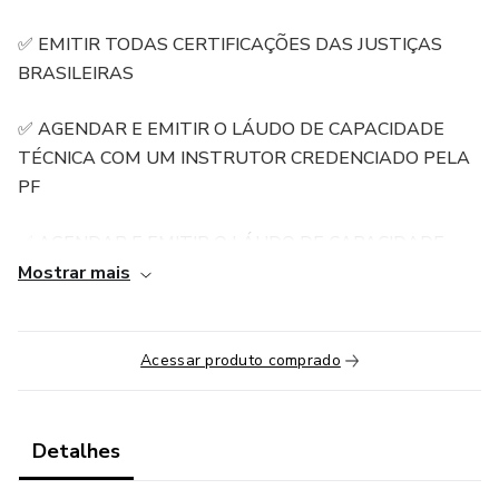
✅ EMITIR TODAS CERTIFICAÇÕES DAS JUSTIÇAS
BRASILEIRAS
✅ AGENDAR E EMITIR O LÁUDO DE CAPACIDADE
TÉCNICA COM UM INSTRUTOR CREDENCIADO PELA
PF
✅ AGENDAR E EMITIR O LÁUDO DE CAPACIDADE
PSICOLÓGICA POR UM PSICÓLOGO CREDENCIADO
Mostrar mais
PELA PF
✅ EMITIR E PREENCHER TODAS AS CERTIDÕES
Acessar produto comprado
NECESSÁRIAS PARA DAR ENTRADA NO PROCESSO
DO SEU CR
Detalhes
✅ FAZER SEU CADASTRO DE FORMA SEGURA EM