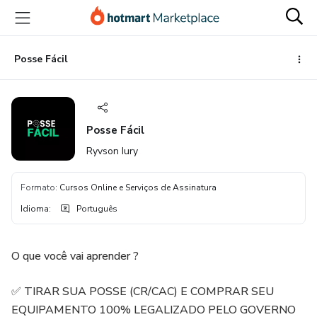
Ir
Ir
Ir
para
para
para
o
o
o
conteúdo
pagamento
rodapé
Posse Fácil
principal
Posse Fácil
Ryvson Iury
Formato
:
Cursos Online e Serviços de Assinatura
Idioma
:
Português
O que você vai aprender ?
✅ TIRAR SUA POSSE (CR/CAC) E COMPRAR SEU
EQUIPAMENTO 100% LEGALIZADO PELO GOVERNO