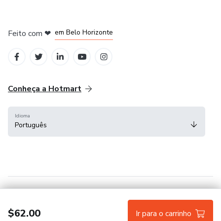
em Belo Horizonte
Feito com
❤
na Cidade do México
em Bogotá
em Amsterdam
em Madrid
Conheça a Hotmart
Idioma
Português
Central de ajuda
Termos
Privacidade
Cookies
$62.00
Ir para o carrinho