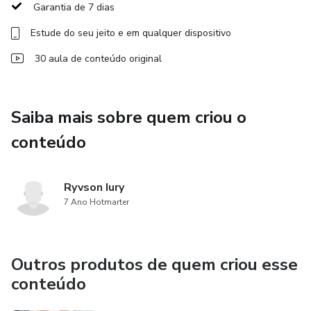
TODOS OS PORTAIS DO GOVERNO E DO EXÉRCITO
Garantia de 7 dias
BRASILEIRO
Estude do seu jeito e em qualquer dispositivo
✅ EMITIR O CRAF ( GUIA DE TRÂNSITO ) PARA
30 aula de conteúdo original
ANDAR COM EQUIPAMENTO NO VEÍCULO.
✅ ECONOMIZAR ATÉ 2.000 REAIS COM
Saiba mais sobre quem criou o
DESPACHANTE
conteúdo
Ryvson Iury
7 Ano Hotmarter
Outros produtos de quem criou esse
conteúdo