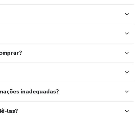
comprar?
rmações inadequadas?
ê-las?