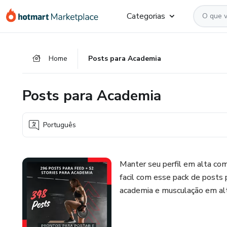
Ir
Ir
Ir
Categorias
para
para
para
o
o
o
conteúdo
pagamento
rodapé
Home
Posts para Academia
principal
Posts para Academia
Português
Manter seu perfil em alta co
facil com esse pack de posts
academia e musculação em alt