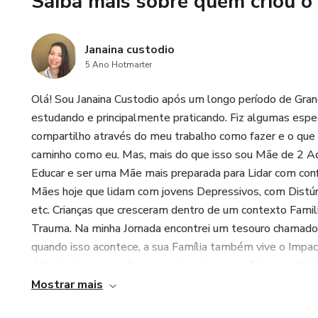
Saiba mais sobre quem criou o
Janaina custodio
5 Ano Hotmarter
Olá! Sou Janaina Custodio após um longo período de Gran
estudando e principalmente praticando. Fiz algumas espe
compartilho através do meu trabalho como fazer e o que f
caminho como eu. Mas, mais do que isso sou Mãe de 2 
Educar e ser uma Mãe mais preparada para Lidar com conf
Mães hoje que lidam com jovens Depressivos, com Distúr
etc. Crianças que cresceram dentro de um contexto Famili
Trauma. Na minha Jornada encontrei um tesouro chamad
quando isso acontece, a sua Família também vive o Impac
debaixo dos escombros emocionais que você tem sentido p
Tenha coragem e Disposição.
Mostrar mais