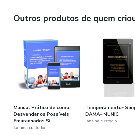
Minha filosofia
Poderia falar muitas coisas a esse respeito, até porque 
Outros produtos de quem crio
acredito e vivo a seguinte Frase.
Um herói é aquele que cura suas Próprias Feridas e ent
A Minha Força e a Sua Força esta na Unicidade.
Manual Prático de como
Temperamento- San
Desvendar os Possíveis
DAMA- MUNIC
Emaranhados Si...
Janaina custodio
Janaina custodio