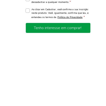
*
descadastrar a qualquer momento.
Ao clicar em Cadastrar, você confirma a sua inscrição
neste produto. Você, igualmente, confirma que leu, e
*
entendeu os termos da
Política de Privacidade
Tenho interesse em comprar!