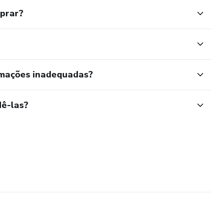
mprar?
rmações inadequadas?
ê-las?