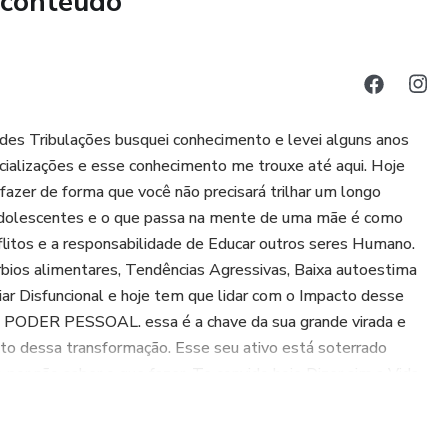
 conteúdo
des Tribulações busquei conhecimento e levei alguns anos
cializações e esse conhecimento me trouxe até aqui. Hoje
azer de forma que você não precisará trilhar um longo
Adolescentes e o que passa na mente de uma mãe é como
litos e a responsabilidade de Educar outros seres Humano.
bios alimentares, Tendências Agressivas, Baixa autoestima
ar Disfuncional e hoje tem que lidar com o Impacto desse
o PODER PESSOAL. essa é a chave da sua grande virada e
to dessa transformação. Esse seu ativo está soterrado
or não saber o que fazer. Te convido hoje Dizer sim a Vida.