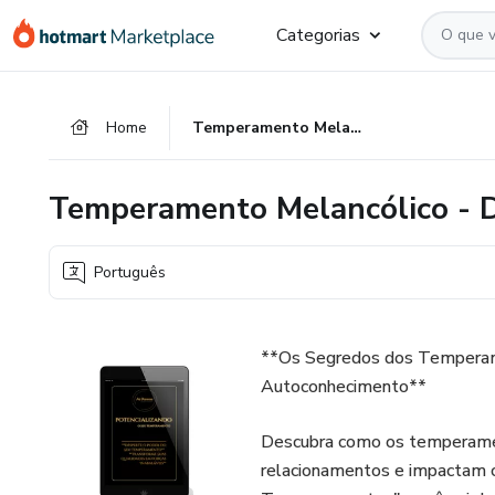
Ir
Ir
Ir
Categorias
para
para
para
o
o
o
conteúdo
pagamento
rodapé
Home
Temperamento Melancólico - DAMA. ZOE
principal
Temperamento Melancólico -
Português
**Os Segredos dos Temperam
Autoconhecimento**
Descubra como os temperamen
relacionamentos e impactam c