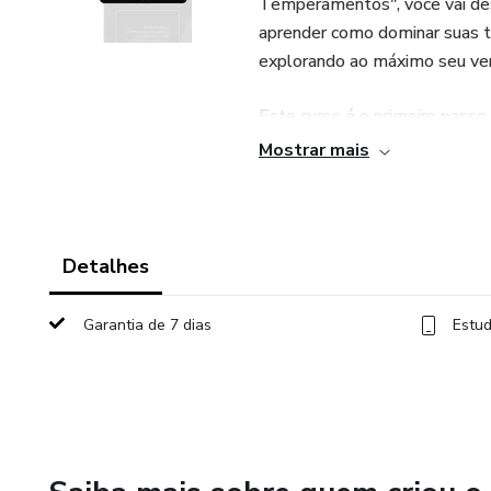
Temperamentos", você vai desv
aprender como dominar suas t
explorando ao máximo seu ver
Este curso é o primeiro pass
ferramentas práticas para tra
Mostrar mais
consciente, equilibrado e ple
uma vida mais alinhada com se
**Prepare-se para revelar os 
Detalhes
mesma!**
Garantia de 7 dias
Estud