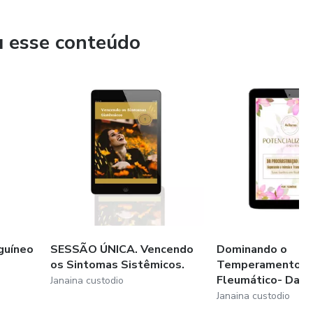
gosto muito de Falar. Mas com relação ao meu trabalho
u esse conteúdo
ão mostra aos outros como fazer o Mesmo.
guíneo
SESSÃO ÚNICA. Vencendo
Dominando o
os Sintomas Sistêmicos.
Temperamento-
Fleumático- Dama
Janaina custodio
Janaina custodio