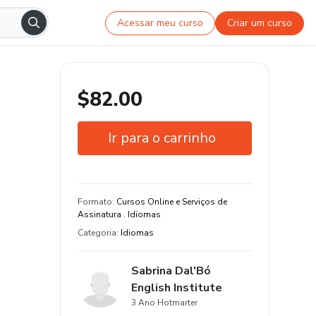
Acessar meu curso
Criar um curso
$82.00
Ir para o carrinho
Garantia de 7 dias
Estude do seu jeito e em qualquer
Formato
:
Cursos Online e Serviços de
dispositivo
Assinatura . Idiomas
Categoria
:
Idiomas
Sabrina Dal'Bó
English Institute
3 Ano Hotmarter