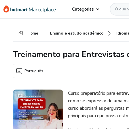
Ir
Ir
Ir
Categorias
para
para
para
o
o
o
conteúdo
pagamento
rodapé
Home
Ensino e estudo acadêmico
Idiom
principal
Treinamento para Entrevistas 
Português
Curso preparatório para entre
como se expressar de uma man
curso abordará as perguntas 
principais para que possa estr