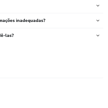
rmações inadequadas?
ê-las?