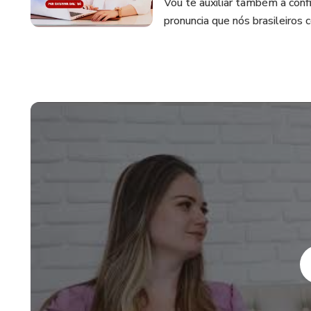
Vou te auxiliar também a config
pronuncia que nós brasileiro