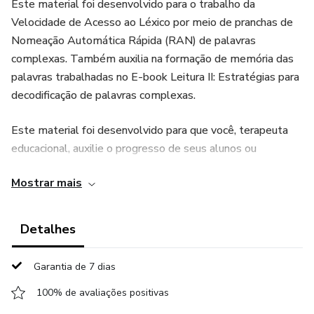
Este material foi desenvolvido para o trabalho da
Velocidade de Acesso ao Léxico por meio de pranchas de
Nomeação Automática Rápida (RAN) de palavras
complexas. Também auxilia na formação de memória das
palavras trabalhadas no E-book Leitura II: Estratégias para
decodificação de palavras complexas.
Este material foi desenvolvido para que você, terapeuta
educacional, auxilie o progresso de seus alunos ou
pacientes na habilidade de Velocidade de Acesso ao
Mostrar mais
Léxico, habilidade que faz parte do Processamento
Fonológico.
Detalhes
Este material contém pranchas para trabalho das
seguintes regras: arquifonema R, RR, R vibrante, QU,
Garantia de 7 dias
vogais nasais, arquifonema s, Ç e encontro consonantal.
100% de avaliações positivas