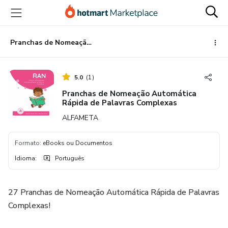
Ir
Ir
Ir
para
para
para
o
o
o
conteúdo
pagamento
rodapé
Pranchas de Nomeação Automática Rápida de Palavras Complexas
principal
5.0
(
1
)
Pranchas de Nomeação Automática
Rápida de Palavras Complexas
ALFAMETA
Formato
:
eBooks ou Documentos
Idioma
:
Português
27 Pranchas de Nomeação Automática Rápida de Palavras
Complexas!