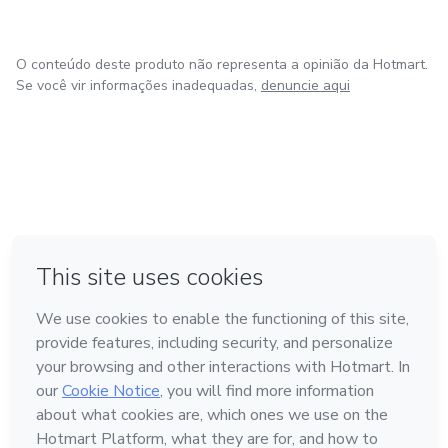
O conteúdo deste produto não representa a opinião da Hotmart.
Se você vir informações inadequadas,
denuncie aqui
em Amsterdam
em Madrid
em Bogotá
Feito com
❤
em Belo Horizonte
na Cidade do México
Conheça a Hotmart
Idioma