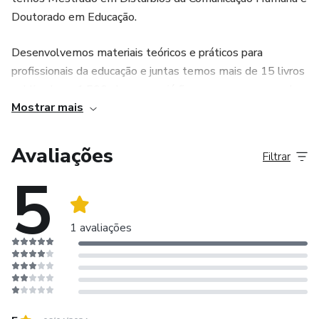
Doutorado em Educação.
Desenvolvemos materiais teóricos e práticos para
profissionais da educação e juntas temos mais de 15 livros
publicados e 1.500 alunos que já fizeram nossos cursos!
Mostrar mais
Com tantos objetivos e sonhos em comum, decidimos criar
o Alfameta para alcançar nosso principal objetivo :
Avaliações
Filtrar
compartilhar com vocês o nosso conhecimento e prática
5
que estamos adquirindo ao longo destes anos.
Quem vem com a gente para alcançarmos nossa meta?
1 avaliações