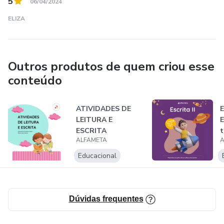
5
06/04/2024
ELIZA
Outros produtos de quem criou esse
conteúdo
ATIVIDADES DE
E
LEITURA E
E
ESCRITA
t
ALFAMETA
A
o
Educacional
Dúvidas frequentes