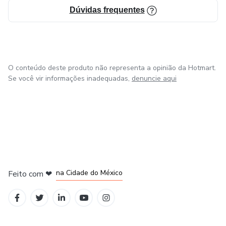
Dúvidas frequentes
O conteúdo deste produto não representa a opinião da Hotmart.
Se você vir informações inadequadas,
denuncie aqui
em Bogotá
em Amsterdam
em Madrid
na Cidade do México
Feito com
❤
em Belo Horizonte