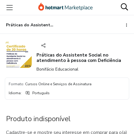
Ir
Ir
Ir
para
para
para
o
o
o
conteúdo
pagamento
rodapé
Práticas do Assistente Social no atendimento à pessoa com Deficiência
principal
Práticas do Assistente Social no
atendimento à pessoa com Deficiência
Bonifácio Educacional
Formato
:
Cursos Online e Serviços de Assinatura
Idioma
:
Português
Produto indisponível
Cadastre-se e mostre seu interesse em comprar para o(a)