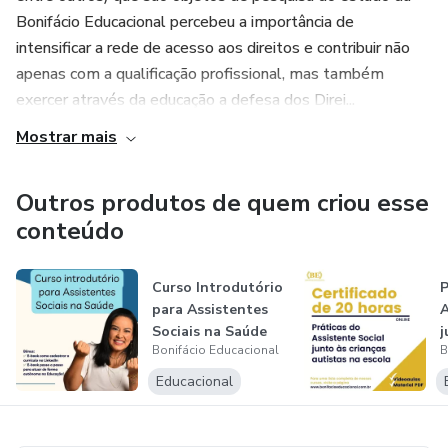
Bonifácio Educacional percebeu a importância de
intensificar a rede de acesso aos direitos e contribuir não
apenas com a qualificação profissional, mas também
exercer através da educação a defesa dos Direi...
Mostrar mais
Outros produtos de quem criou esse
conteúdo
Curso Introdutório
P
para Assistentes
A
Sociais na Saúde
j
Bonifácio Educacional
B
a
Educacional