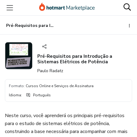
Ir
Ir
Ir
para
para
para
o
o
o
conteúdo
pagamento
rodapé
Pré-Requisitos para Introdução a Sistemas Elétricos de Potência
principal
Pré-Requisitos para Introdução a
Sistemas Elétricos de Potência
Paulo Radatz
Formato
:
Cursos Online e Serviços de Assinatura
Idioma
:
Português
Neste curso, você aprenderá os principais pré-requisitos
para o estudo de sistemas elétricos de potência,
construindo a base necessária para acompanhar com mais