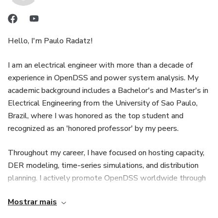
Hello, I'm Paulo Radatz!
I am an electrical engineer with more than a decade of
experience in OpenDSS and power system analysis. My
academic background includes a Bachelor's and Master's in
Electrical Engineering from the University of Sao Paulo,
Brazil, where I was honored as the top student and
recognized as an 'honored professor' by my peers.
Throughout my career, I have focused on hosting capacity,
DER modeling, time-series simulations, and distribution
planning. I actively promote OpenDSS worldwide through
my contributions on YouTube and various training sessions,
Mostrar mais
helping engineers, students, and researchers maximize the
potential of this tool. I have worked extensively with