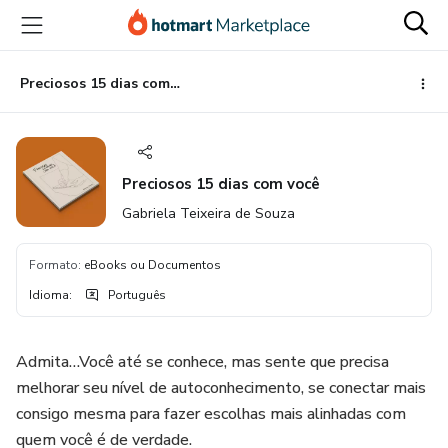
Ir
Ir
Ir
para
para
para
o
o
o
conteúdo
pagamento
rodapé
Preciosos 15 dias com você
principal
Preciosos 15 dias com você
Gabriela Teixeira de Souza
Formato
:
eBooks ou Documentos
Idioma
:
Português
Admita…Você até se conhece, mas sente que precisa
melhorar seu nível de autoconhecimento, se conectar mais
consigo mesma para fazer escolhas mais alinhadas com
quem você é de verdade.