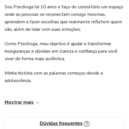
Sou Psicóloga há 10 anos e faço do consultório um espaço
• quer construir uma nova perspectiva de seus valores e
onde as pessoas se reconectam consigo mesmas,
necessidades
aprendem a fazer escolhas que realmente refletem quem
são, além de lidar com suas emoções.
• quer se livrar de aprovações externas e se colocar como
prioridade
Como Psicóloga, meu objetivo é ajudar a transformar
inseguranças e dúvidas em clareza e confiança para você
• quer romper padrões familiares
viver de forma mais autêntica.
Escrito por uma Psicóloga com 10 anos de experiência em
Minha história com as palavras começou desde a
consultório e apaixonada por ajudar mulheres a se sentirem
adolescência.
mais seguras e realizadas, este livro não traz teorias vazias
ou soluções mágicas. Ele é prático e feito para quem
Escrever sempre foi meu refúgio e uma forma natural de
deseja realmente se entender e criar mudanças reais.
Mostrar mais
organizar meus pensamentos.
Você vai encontrar no livro:
E talvez por isso tenha sido tão natural transformar minhas
Dúvidas frequentes
reflexões em algo que pudesse chegar até você.
70 páginas divididas em 15 capítulos