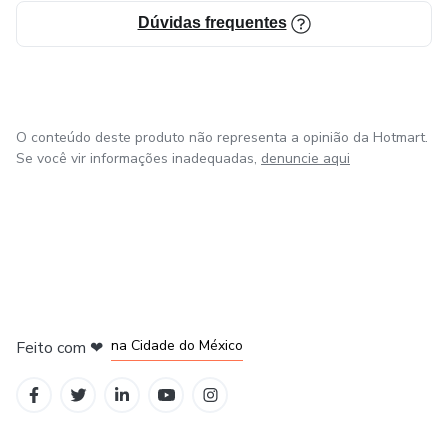
Dúvidas frequentes
O conteúdo deste produto não representa a opinião da Hotmart.
Se você vir informações inadequadas,
denuncie aqui
em Bogotá
em Amsterdam
em Madrid
na Cidade do México
Feito com
❤
em Belo Horizonte