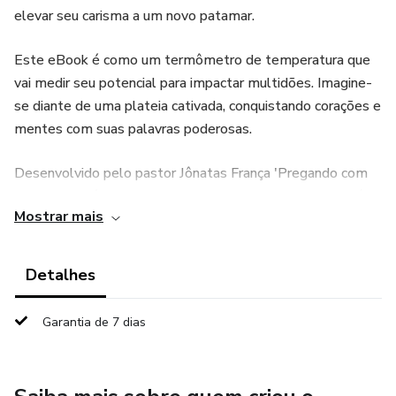
elevar seu carisma a um novo patamar.
Este eBook é como um termômetro de temperatura que
vai medir seu potencial para impactar multidões. Imagine-
se diante de uma plateia cativada, conquistando corações e
mentes com suas palavras poderosas.
Desenvolvido pelo pastor Jônatas França 'Pregando com
Autoridade' é um tesouro de conhecimento que o levará
Mostrar mais
de um orador comum a um líder inspirador. Com uma
linguagem clara e envolvente, este eBook desvenda os
segredos para criar discursos impactantes, construir
Detalhes
conexões profundas e manter sua audiência engajada do
início ao fim.
Garantia de 7 dias
Se você deseja se destacar em seu ministério, alcançar
resultados extraordinários ou simplesmente deseja