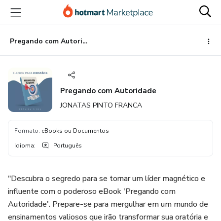
Ir
Ir
Ir
para
para
para
o
o
o
conteúdo
pagamento
rodapé
Pregando com Autoridade
principal
Pregando com Autoridade
JONATAS PINTO FRANCA
Formato
:
eBooks ou Documentos
Idioma
:
Português
"Descubra o segredo para se tornar um líder magnético e
influente com o poderoso eBook 'Pregando com
Autoridade'. Prepare-se para mergulhar em um mundo de
ensinamentos valiosos que irão transformar sua oratória e