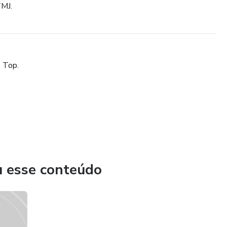
TMJ.
 Top.
u esse conteúdo