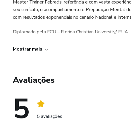
Master Trainer Febracis, referência e com vasta experiên
seu currículo, o acompanhamento e Preparação Mental d
com resultados exponenciais no cenário Nacional e Interna
Diplomado pela FCU – Florida Christian University/ EUA.
Formação Acadêmica em Advocacia atuando em Multinacion
Mostrar mais
Avançada, Gestão de Pessoas e liderança
Avaliações
5
5 avaliações