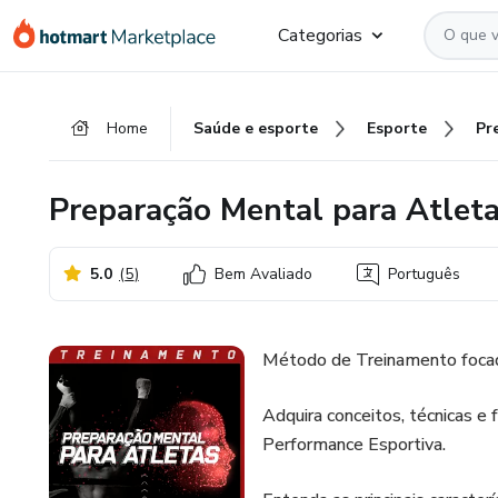
Ir
Ir
Ir
Categorias
para
para
para
o
o
o
conteúdo
pagamento
rodapé
Home
Saúde e esporte
Esporte
principal
Preparação Mental para Atlet
5.0
(
5
)
Bem Avaliado
Português
Método de Treinamento focad
Adquira conceitos, técnicas e
Performance Esportiva.