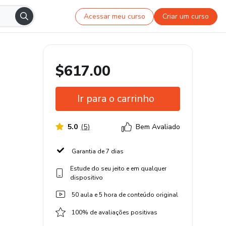
Acessar meu curso
Criar um curso
$617.00
Ir para o carrinho
5.0
(
5
)
Bem Avaliado
Garantia de 7 dias
Estude do seu jeito e em qualquer
dispositivo
50 aula e 5 hora de conteúdo original
100% de avaliações positivas