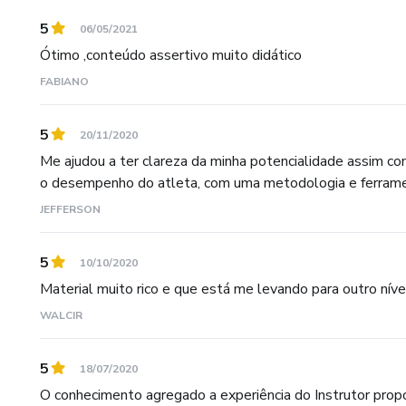
5
06/05/2021
Ótimo ,conteúdo assertivo muito didático
FABIANO
5
20/11/2020
Me ajudou a ter clareza da minha potencialidade assim c
o desempenho do atleta, com uma metodologia e ferramenta
JEFFERSON
5
10/10/2020
Material muito rico e que está me levando para outro nível
WALCIR
5
18/07/2020
O conhecimento agregado a experiência do Instrutor pro