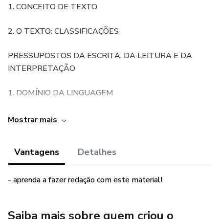
1. CONCEITO DE TEXTO
2. O TEXTO: CLASSIFICAÇÕES
PRESSUPOSTOS DA ESCRITA, DA LEITURA E DA
INTERPRETAÇÃO
1. DOMÍNIO DA LINGUAGEM
2. CONHECIMENTO DE MUNDO
Mostrar mais
A ORGANIZAÇÃO DISCURSIVA DO TEXTO
Vantagens
Detalhes
1. O TEXTO DISSERTATIVO
- aprenda a fazer redação com este material!
2. EXEMPLOS DE DISSERTAÇÃO
Saiba mais sobre quem criou o
DISSERTAÇÃO EXEMPLAR – PARTE 1