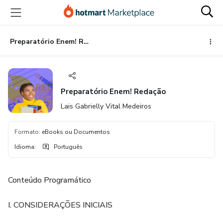
Ir
Ir
Ir
para
para
para
o
o
o
conteúdo
pagamento
rodapé
Preparatório Enem! Redação
principal
Preparatório Enem! Redação
Lais Gabrielly Vital Medeiros
Formato
:
eBooks ou Documentos
Idioma
:
Português
Conteúdo Programático
I. CONSIDERAÇÕES INICIAIS