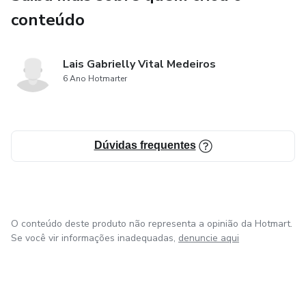
conteúdo
REDAÇÕES DE VESTIBULARES ANTERIORES
DISSERTAÇÃO EXEMPLAR – PARTE 2
Lais Gabrielly Vital Medeiros
6 Ano Hotmarter
MODELO DE PROPOSTA DE REDAÇÃO
REDAÇÕES EXEMPLARES – SIMULADO ENEM 2011
Dúvidas frequentes
PLANEJAMENTO DE REDAÇÃO
2. AS ETAPAS DE PREPARAÇÃO
O conteúdo deste produto não representa a opinião da Hotmart.
USO DA COLETÂNEA DE TEXTOS
Se você vir informações inadequadas,
denuncie aqui
2. APLICAÇÃO DA TEORIA
A ESTRUTURA DA DISSERTAÇÃO – A INTRODUÇÃO