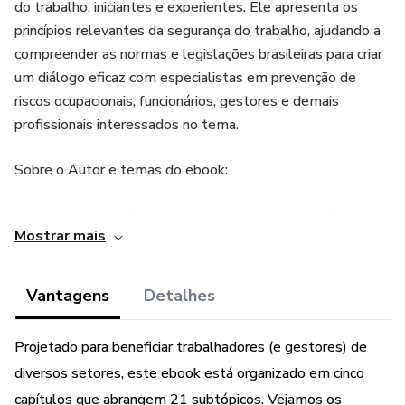
do trabalho, iniciantes e experientes. Ele apresenta os
princípios relevantes da segurança do trabalho, ajudando a
compreender as normas e legislações brasileiras para criar
um diálogo eficaz com especialistas em prevenção de
riscos ocupacionais, funcionários, gestores e demais
profissionais interessados ​​no tema.
Sobre o Autor e temas do ebook:
Jarilson Carvalho é pesquisador e criador de conteúdos
Mostrar mais
(Atualmente, com 7 (sete) ebooks criados) na área de
Segurança do Trabalho (SST) e qualidade de vida no
trabalho (QVT). Com mais de 25 anos de experiência no
Vantagens
Detalhes
setor industrial, já atuou como operador auxiliar, operador
de máquinas e operador utilidades NÍVEL I e ​​III. Foi
Projetado para beneficiar trabalhadores (e gestores) de
professor em escolas técnicas e consultor de empresas no
diversos setores, este ebook está organizado em cinco
ramo de medicina e de segurança do trabalho. Possui
capítulos que abrangem 21 subtópicos. Vejamos os
formações técnicas em eletrotécnica e segurança do