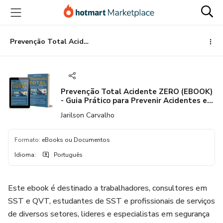
Ir
Ir
Ir
para
para
para
o
o
o
conteúdo
pagamento
rodapé
Prevenção Total Acidente ZERO (EBOOK) - Guia Prático para Prevenir Acidentes e Doenças Ocupacionais (Segurança do trabalho).
principal
Prevenção Total Acidente ZERO (EBOOK)
- Guia Prático para Prevenir Acidentes e
Doenças Ocupacionais (Segurança do
Jarilson Carvalho
trabalho).
Formato
:
eBooks ou Documentos
Idioma
:
Português
Este ebook é destinado a trabalhadores, consultores em
SST e QVT, estudantes de SST e profissionais de serviços
de diversos setores, lideres e especialistas em segurança