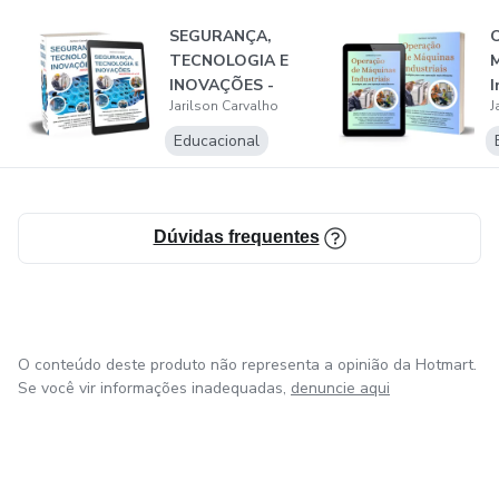
SEGURANÇA,
O
TECNOLOGIA E
INOVAÇÕES -
I
Jarilson Carvalho
J
INDÚSTRIA 4.0 e
E
5.0
u
Educacional
Dúvidas frequentes
O conteúdo deste produto não representa a opinião da Hotmart.
Se você vir informações inadequadas,
denuncie aqui