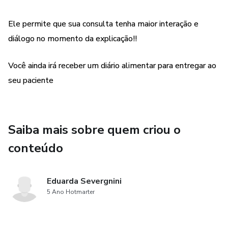
- Dentição decídua e mista
Ele permite que sua consulta tenha maior interação e
- Tipos de escovas de dentes
diálogo no momento da explicação!!
- Creme dental
Você ainda irá receber um diário alimentar para entregar ao
seu paciente
- Quantidade correta de creme dental
- Técnica de escovação
Saiba mais sobre quem criou o
- Uso do fio dental
conteúdo
- Hábitos
Eduarda Severgnini
- Má oclusões
5 Ano Hotmarter
- Limpeza dental/evidenciação de placa