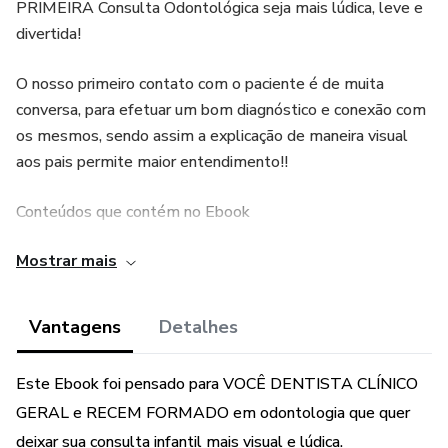
PRIMEIRA Consulta Odontológica seja mais lúdica, leve e
divertida!
O nosso primeiro contato com o paciente é de muita
conversa, para efetuar um bom diagnóstico e conexão com
os mesmos, sendo assim a explicação de maneira visual
aos pais permite maior entendimento!!
Conteúdos que contém no Ebook
Mostrar mais
- Avaliação inicial
- Tecidos moles
Vantagens
Detalhes
- Erupção dentária/sintomas
Este Ebook foi pensado para VOCÊ DENTISTA CLÍNICO
- Mordedores
GERAL e RECEM FORMADO em odontologia que quer
deixar sua consulta infantil mais visual e lúdica.