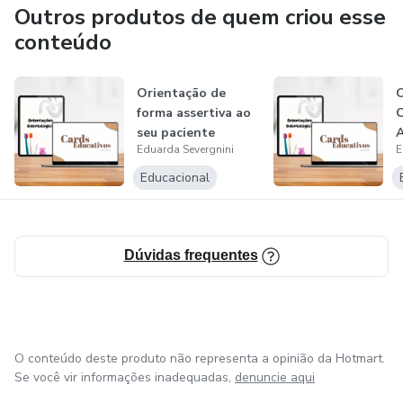
Outros produtos de quem criou esse
- Lesões cariosas
conteúdo
- Limpeza dentária
Orientação de
C
- Evidenciação de placa/gengivite
forma assertiva ao
O
seu paciente
A
- Opções de tratamento
Eduarda Severgnini
E
Educacional
E ainda, receba um Diário Alimentar para entregar ao seu
paciente!
Dúvidas frequentes
Garanta seu Ebook AGORA! Personalize seu
ATENDIMENTO!
O conteúdo deste produto não representa a opinião da Hotmart.
Se você vir informações inadequadas,
denuncie aqui