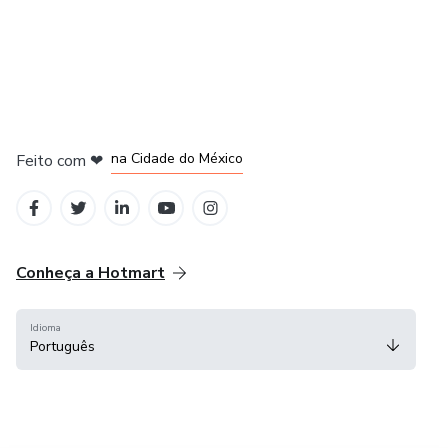
em Bogotá
em Amsterdam
em Madrid
na Cidade do México
Feito com
❤
em Belo Horizonte
Conheça a Hotmart
Idioma
Português