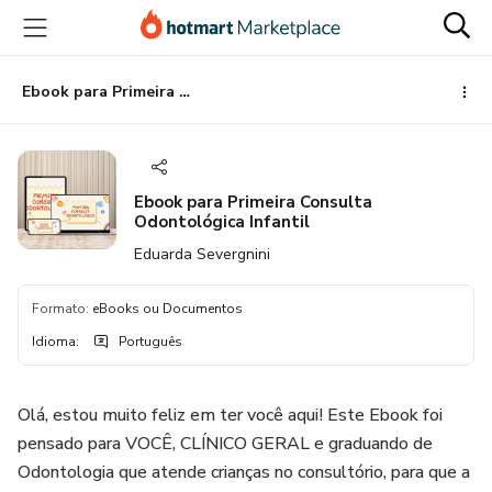
Ir
Ir
Ir
para
para
para
o
o
o
conteúdo
pagamento
rodapé
Ebook para Primeira Consulta Odontológica Infantil
principal
Ebook para Primeira Consulta
Odontológica Infantil
Eduarda Severgnini
Formato
:
eBooks ou Documentos
Idioma
:
Português
Olá, estou muito feliz em ter você aqui! Este Ebook foi
pensado para VOCÊ, CLÍNICO GERAL e graduando de
Odontologia que atende crianças no consultório, para que a