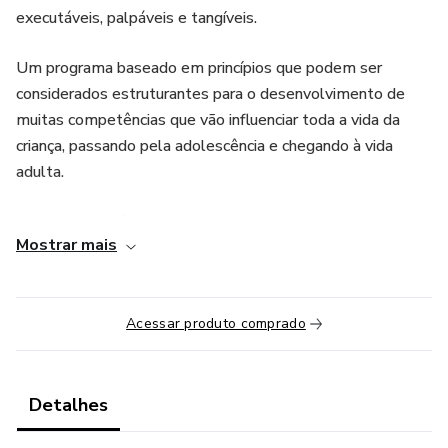
executáveis, palpáveis e tangíveis.
Um programa baseado em princípios que podem ser
considerados estruturantes para o desenvolvimento de
muitas competências que vão influenciar toda a vida da
criança, passando pela adolescência e chegando à vida
adulta.
Como mãe você sabe o quanto é importante moldar a
Mostrar mais
personalidade e o caráter de seu filho desde cedo, para
que ele enfrente os desafios da vida com confiança e
segurança. O curso “PrimeiraMente: A trilha”, foi criado
Acessar produto comprado
especificamente para ajudar você a desenvolver essa
habilidades importantes no seu filho.
Detalhes