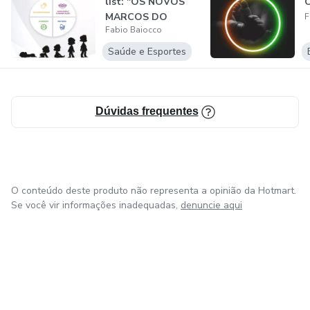
list: "OS NOVOS
MARCOS DO
F
Fabio Baiocco
NEURODESENVOLV
IMENT...
Saúde e Esportes
Dúvidas frequentes
O conteúdo deste produto não representa a opinião da Hotmart.
Se você vir informações inadequadas,
denuncie aqui