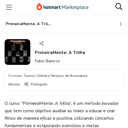
Ir
Ir
Ir
para
para
para
o
o
o
conteúdo
pagamento
rodapé
PrimeiraMente: A Trilha
principal
PrimeiraMente: A Trilha
Fabio Baiocco
Formato
:
Cursos Online e Serviços de Assinatura
Idioma
:
Português
O curso “PrimeiraMente: A trilha”, é um método inovador
que tem como objetivo auxiliar as mães a educar e criar
filhos de maneira eficaz e positiva, utilizando conceitos
fundamentais e estipulando exercícios e metas