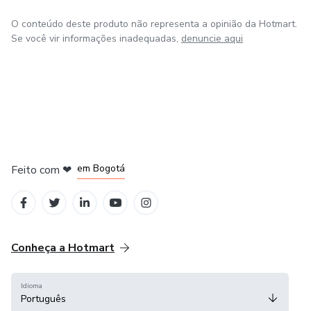
O conteúdo deste produto não representa a opinião da Hotmart.
Se você vir informações inadequadas,
denuncie aqui
em Amsterdam
em Madrid
em Bogotá
Feito com
❤
em Belo Horizonte
na Cidade do México
Conheça a Hotmart
Idioma
Português