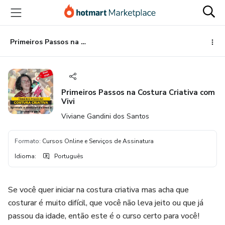
Ir
Ir
Ir
para
para
para
o
o
o
conteúdo
pagamento
rodapé
Primeiros Passos na Costura Criativa com Vivi
principal
Primeiros Passos na Costura Criativa com
Vivi
Viviane Gandini dos Santos
Formato
:
Cursos Online e Serviços de Assinatura
Idioma
:
Português
Se você quer iniciar na costura criativa mas acha que
costurar é muito difícil, que você não leva jeito ou que já
passou da idade, então este é o curso certo para você!