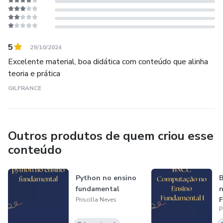
5
29/10/2024
Excelente material, boa didática com conteúdo que alinha
teoria e prática
GILFRANCE
Outros produtos de quem criou esse
conteúdo
Python no ensino
fundamental
n
F
Priscilla Neves
P