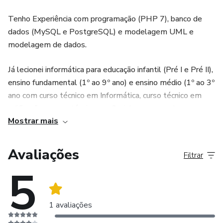
crianças.
Tenho Experiência com programação (PHP 7), banco de
dados (MySQL e PostgreSQL) e modelagem UML e
modelagem de dados.
Já lecionei informática para educação infantil (Pré I e Pré II),
ensino fundamental (1º ao 9º ano) e ensino médio (1º ao 3º
ano com curso técnico em Informática, curso técnico em
edificações, curso técnico em Cozinha e cursos de
Mostrar mais
informática para formação inicial e continuada de adultos).
Avaliações
Filtrar
5
1 avaliações