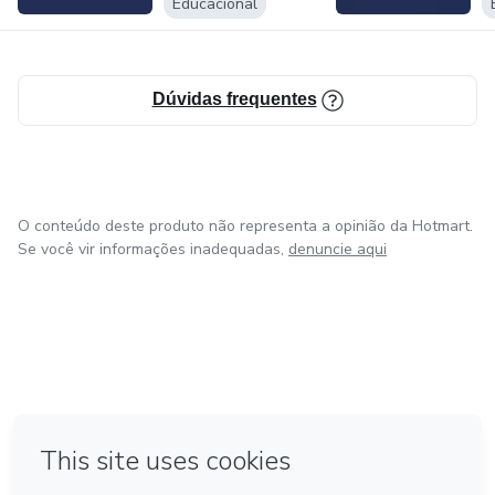
Educacional
Dúvidas frequentes
O conteúdo deste produto não representa a opinião da Hotmart.
Se você vir informações inadequadas,
denuncie aqui
em Bogotá
em Amsterdam
em Madrid
na Cidade do México
Feito com
❤
em Belo Horizonte