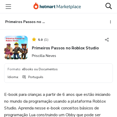
Ir
Ir
Ir
para
para
para
o
o
o
conteúdo
pagamento
rodapé
Primeiros Passos no Roblox Studio
principal
5.0
(
1
)
Primeiros Passos no Roblox Studio
Priscilla Neves
Formato
:
eBooks ou Documentos
Idioma
:
Português
E-book para crianças a partir de 6 anos que estão iniciando
no mundo da programação usando a plataforma Roblox
Studio. Aprenda nesse e-book conceitos básicos de
programação Lua construindo um Obby que pode ser