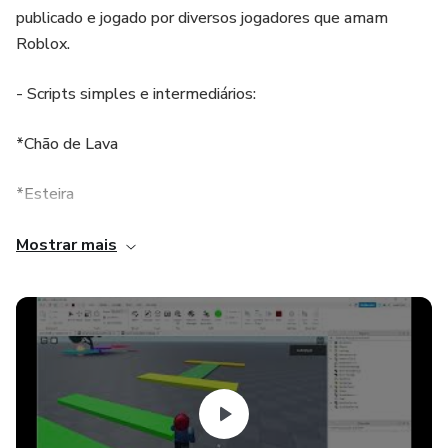
publicado e jogado por diversos jogadores que amam
Roblox.
- Scripts simples e intermediários:
*Chão de Lava
*Esteira
*Trampolim
Mostrar mais
*Ficar invisível
*Teleporte e outros scripts