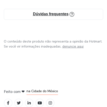
Dúvidas frequentes
O conteúdo deste produto não representa a opinião da Hotmart.
Se você vir informações inadequadas,
denuncie aqui
em Bogotá
em Amsterdam
em Madrid
na Cidade do México
Feito com
❤
em Belo Horizonte