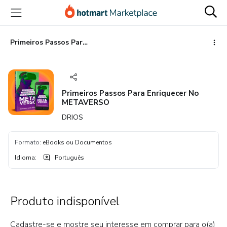
Ir
Ir
Ir
para
para
para
o
o
o
conteúdo
pagamento
rodapé
Primeiros Passos Para Enriquecer No METAVERSO
principal
Primeiros Passos Para Enriquecer No
METAVERSO
DRIOS
Formato
:
eBooks ou Documentos
Idioma
:
Português
Produto indisponível
Cadastre-se e mostre seu interesse em comprar para o(a)